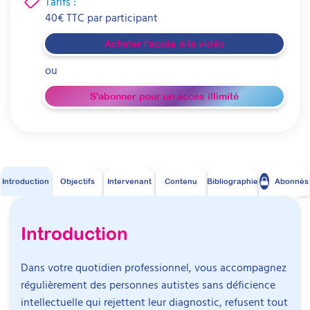
Tarifs :
40
€
TTC par
participant
Acheter l'accès à la vidéo
ou
S'abonner pour un accès illimité
Introduction
Objectifs
Intervenant
Contenu
Bibliographie
Abonnés
Introduction
Dans votre quotidien professionnel, vous accompagnez
régulièrement des personnes autistes sans déficience
intellectuelle qui rejettent leur diagnostic, refusent tout