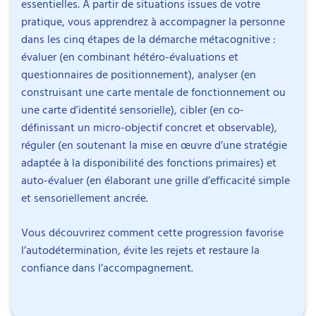
essentielles. À partir de situations issues de votre
pratique, vous apprendrez à accompagner la personne
dans les cinq étapes de la démarche métacognitive :
évaluer (en combinant hétéro-évaluations et
questionnaires de positionnement), analyser (en
construisant une carte mentale de fonctionnement ou
Importance de la métacognition chez les personnes
Intervenant
une carte d’identité sensorielle), cibler (en co-
avec TSA (Trouble du Spectre de l’Autisme),
définissant un micro-objectif concret et observable),
particulièrement en cas de diagnostic tardif (STDI).
réguler (en soutenant la mise en œuvre d’une stratégie
Définition opérationnelle de la métacognition et
adaptée à la disponibilité des fonctions primaires) et
ses implications concrètes pour les personnes TSA.
auto-évaluer (en élaborant une grille d’efficacité simple
Situation actuelle des diagnostics TSA STDI en
et sensoriellement ancrée.
Astrid Kremer
France : limites et enjeux.
Principes méthodologiques généraux
Psychologue clinicienne et docteure en
Bibliographie
Vous découvrirez comment cette progression favorise
d’accompagnement en métacognition :
psychopathologie du développement
Objectifs
l’autodétermination, évite les rejets et restaure la
collaboration, autodétermination, et prise en
Ideereka. (s.d.).
Mon carnet intéroceptif –
confiance dans l’accompagnement.
Astrid Kremer a obtenu un doctorat en
compte du style cognitif.
Interoception et autisme : comprendre les
Découvrir précisément ce qu’est la métacognition
psychopathologie en 2009, après un master
Objectifs fondamentaux de l’accompagnement :
émotions et les ressentis physiques
. Disponible sur
et son intérêt concret pour les personnes TSA STDI.
professionnel de psychologie de l’enfant et de
modifications comportementales, stratégies
:
https://www.ideereka.com/diy/interoception-
Explorer les cinq étapes clés de la démarche