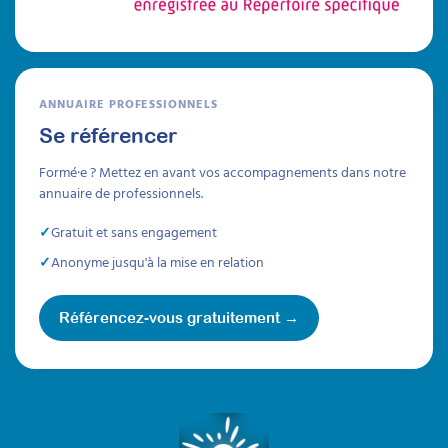
des adultes avec TSA
Attestation de formation
Cette formation pratique permet d’avoir une
ANNUAIRE PROFESSIONNELS
méthodologie de pratique qui peut être
transposable à différents outils de
Se référencer
médiations, en tenant compte des centres
d’intérêt de l'adulte autiste.
Formé·e ? Mettez en avant vos accompagnements dans notre
annuaire de professionnels.
Durée 10h réparties sur 4 semaines
Gratuit et sans engagement
Être prévenu
Anonyme jusqu'à la mise en relation
Formations
Référencez-vous gratuitement →