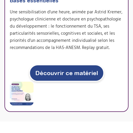
bases essentielles
vos passations de tests. Cette formation vous
permet de proposer concrètement une
Une sensibilisation d'une heure, animée par Astrid Kremer,
nouvelle prestation de bilan sensoriel, très
psychologue clinicienne et docteure en psychopathologie
demandée par les familles et les institutions,
du développement : le fonctionnement du TSA, ses
tout en enrichissant durablement votre
pratique professionnelle.
particularités sensorielles, cognitives et sociales, et les
priorités d'un accompagnement individualisé selon les
Prochaine session 05/10/2026
recommandations de la HAS-ANESM. Replay gratuit.
Durée 18h réparties sur 5 semaines
Inscriptions ouvertes
Découvrir ce matériel
À découvrir
Formations