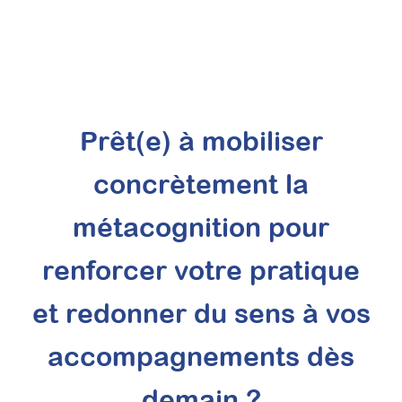
Prêt(e) à mobiliser
concrètement la
Mettre en place des
séances
métacognition pour
d’accompagnement
renforcer votre pratique
parental après le
diagnostic TSA : structurer
et redonner du sens à vos
pour mieux valoriser votre
accompagnements dès
psychoéducation
Attestation de formation
demain ?