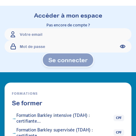
aider à comprendre et gérer la douleur et les
soins chez les individus porteurs de troubles
neuro-développementaux, en favorisant
Accéder à mon espace
l'observation clinique et la psycho-éducation
Pas encore de compte ?
Durée 18h réparties sur 5 semaines
Être prévenu
Formations
Se connecter
FORMATIONS
Se former
Formation Barkley intensive (TDAH) :
CPF
certifiante…
Formation Barkley supervisée (TDAH) :
CPF
certifiante…