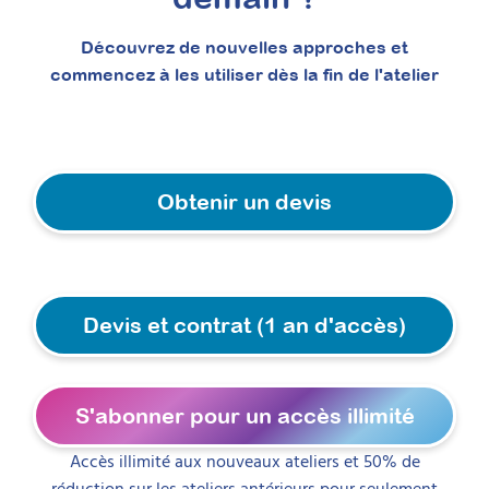
Apprenez à structurer une démarche claire
de psychoéducation du TSA à destination des
Découvrez de nouvelles approches et
parents, grâce à des supports concrets et
commencez à les utiliser dès la fin de l'atelier
réutilisables. Cette formation vous permettra
de proposer explicitement un
accompagnement que les familles
recherchent activement, répondant
précisément à leurs attentes dès l’annonce
du diagnostic.
Obtenir un devis
Prochaine session 26/08/2026
Durée 15h réparties sur 4 semaines
Inscriptions ouvertes
Devis et contrat (1 an d'accès)
À découvrir
Formations
S'abonner pour un accès illimité
Accès illimité aux nouveaux ateliers et 50% de
réduction sur les ateliers antérieurs pour seulement