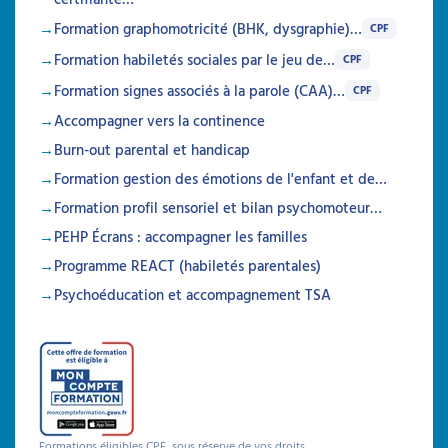
Formation graphomotricité (BHK, dysgraphie)…
CPF
Formation habiletés sociales par le jeu de…
CPF
Formation signes associés à la parole (CAA)…
CPF
Autisme, TDAH et sécurité
Accompagner vers la continence
Identifier et prévenir les risques liés à la
Burn-out parental et handicap
sécurité
Formation gestion des émotions de l'enfant et de…
Attestation de formation
Formation profil sensoriel et bilan psychomoteur…
Cette formation permet aux professionnels et
PEHP Écrans : accompagner les familles
aidants familiaux d'acquérir des compétences
pratiques pour assurer la sécurité et
Programme REACT (habiletés parentales)
l'autonomie des personnes avec TSA ou
Psychoéducation et accompagnement TSA
TDAH, en prévenant les risques, en adaptant
leur environnement et en développant les
compétences sécuritaires.
Durée 20h réparties sur 6 semaines
Être prévenu
Formations éligibles CPF, sous réserve de vos droits