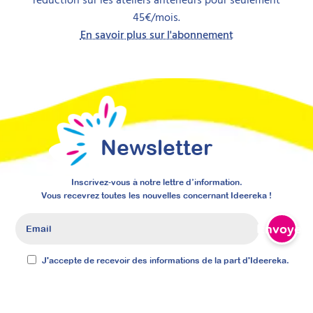
45€/mois.
En savoir plus sur l'abonnement
Newsletter
Inscrivez-vous à notre lettre d’information.
Prise en charge de la
Vous recevrez toutes les nouvelles concernant Ideereka !
douleur et des soins chez la
Envoyer
personne porteuse d’un
TND
J'accepte de recevoir des informations de la part d'Ideereka.
Attestation de formation
Cette formation allie théorie et pratique pour