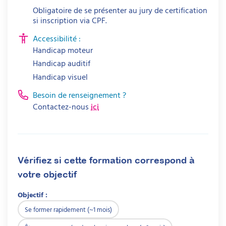
Obligatoire de se présenter au jury de certification
si inscription via CPF.
Accessibilité :
Handicap moteur
Handicap auditif
Psychomotricien (DE) – RNCP 39924
Handicap visuel
Masseur-kinésithérapeute (DE) – RNCP
Besoin de renseignement ?
40025 (nouvelle fiche) / RNCP 28353
Contactez-nous
ici
(ancienne fiche)
Éducateur spécialisé (DEES) – RNCP 41747
(nouvelle fiche) / RNCP 37676, RNCP 34825
(anciennes fiches)
Vérifiez si cette formation correspond à
Éducateur technique spécialisé (DEETS) –
RNCP 41746 (nouvelle fiche) / RNCP 37677,
votre objectif
RNCP 34828 (anciennes fiches)
Objectif :
DE de moniteur éducateur / Certificat
d’aptitude aux fonctions de moniteur
Se former rapidement (~1 mois)
éducateur – RNCP 39643