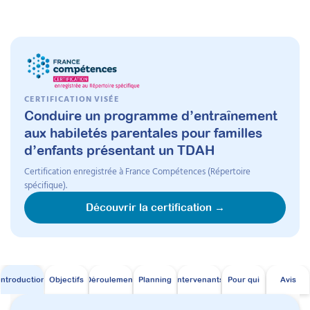
Programme détaillé avec
planning
CERTIFICATION VISÉE
Conduire un programme d’entraînement
Session
BKLEY7-6
- démarrage le
14
aux habiletés parentales pour familles
d’enfants présentant un TDAH
septembre 2026
Certification enregistrée à France Compétences (Répertoire
spécifique).
100% en ligne
Découvrir la certification →
En amont
En
Le 07/09
Le lundi 14/09 à 09:0
L
Ouverture de l'espace de
Fondements d
Introduction
Objectifs
Déroulement
Planning
Intervenants
Pour qui
Avis
formation
programme Bar
préparer et ani