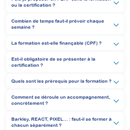
ou la certification ?
Combien de temps faut-il prévoir chaque
semaine ?
La formation est-elle finançable (CPF) ?
Est-il obligatoire de se présenter à la
certification ?
Quels sont les prérequis pour la formation ?
PEHP Écrans :
Comment se déroule un accompagnement,
accompagner les familles
concrètement ?
vers des usages apaisés et
des règles durables
Barkley, REACT, PIXEL… : faut-il se former à
chacun séparément ?