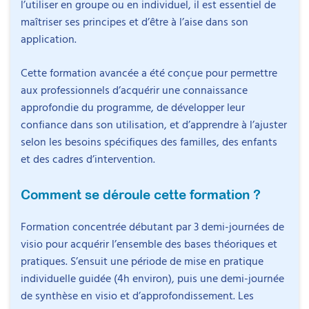
l’utiliser en groupe ou en individuel, il est essentiel de
Animer la séance
Intervenant
s
maîtriser ses principes et d’être à l’aise dans son
des consignes eff
développer le j
application.
Durée :
3h00
Cette formation avancée a été conçue pour permettre
Document de réf
aux professionnels d’acquérir une connaissance
Un document de réf
Replay disponib
disposition et reste
approfondie du programme, de développer leur
Astrid Kremer
En visio avec tous l
participants pour leu
Détails
puis disponible en 
confiance dans son utilisation, et d’apprendre à l’ajuster
personnelle.
Psychologue clinicienne et docteure en
toute la durée de la
selon les besoins spécifiques des familles, des enfants
psychopathologie du développement
et des cadres d’intervention.
Le mardi 15/09 à 09:
Astrid Kremer a obtenu un doctorat en
Préparer et an
Comment se déroule cette formation ?
séances 4 à 6
psychopathologie en 2009, après un master
Comment ça se passe
professionnel de psychologie de l’enfant et de
Animer la séance
Formation concentrée débutant par 3 demi-journées de
l’adolescent et un master de recherche en
place des systèm
visio pour acquérir l’ensemble des bases théoriques et
Cette formation démarre fort.
Tout le programme se
motivation effic
psychopathologie à l’Université Paris Descartes.
Animer la séance
pratiques. S’ensuit une période de mise en pratique
pose en quelques jours de visioconférence, la mise en
efficacement en 
individuelle guidée (4h environ), puis une demi-journée
Elle exerce en libéral auprès d’enfants et d’adultes
pratique fait le reste.
comportements di
de synthèse en visio et d’approfondissement. Les
et réalise des bilans psychologiques, des
(
time‑out
et aut