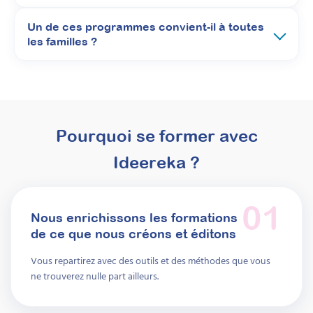
Attestation de formation
Les écrans génèrent souvent tensions et
Un de ces programmes convient-il à toutes
culpabilité chez les familles, sans que le sujet
les familles ?
soit clairement abordé. Découvrez comment
ouvrir la discussion autrement, et
accompagnez efficacement les parents vers
des règles claires, des routines sereines et
moins de conflits au quotidien, y compris en
contexte de troubles
neurodéveloppementaux.
Pourquoi se former avec
Prochaine session 07/09/2026
Ideereka ?
Durée 18h réparties sur 6 semaines
Inscriptions ouvertes
01
Nous enrichissons les formations
À découvrir
de ce que nous créons et éditons
Vous repartirez avec des outils et des méthodes que vous
Formations
ne trouverez nulle part ailleurs.