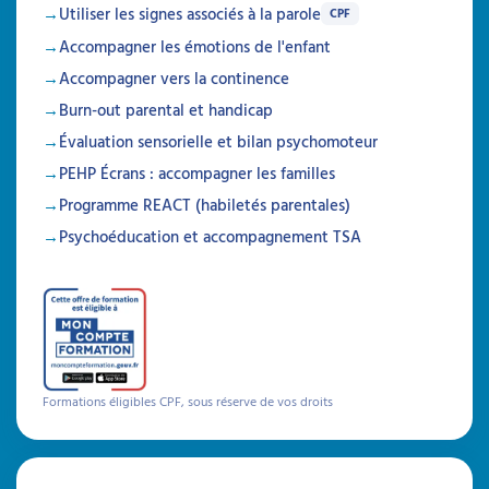
Utiliser les signes associés à la parole
CPF
Accompagner les émotions de l'enfant
Accompagner vers la continence
Burn-out parental et handicap
Évaluation sensorielle et bilan psychomoteur
PEHP Écrans : accompagner les familles
Programme REACT (habiletés parentales)
Psychoéducation et accompagnement TSA
Un tableau « missions de
famille » pour structurer le
quotidien
Un tableau hebdomadaire avec
Formations éligibles CPF, sous réserve de vos droits
pictogrammes pour développer l'autonomie
des enfants TDAH. Apprenez à accompagner
les familles dans sa mise en place et à éviter
les erreurs fréquentes qui compromettent