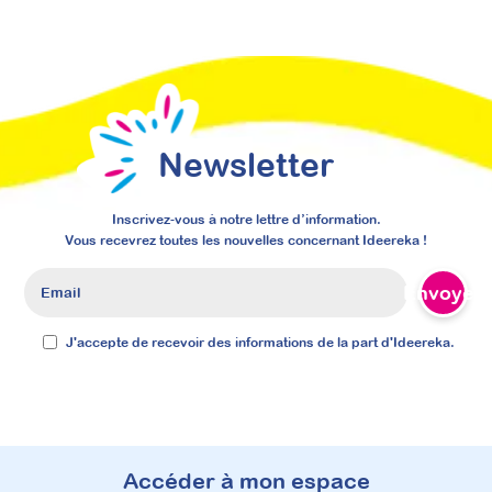
À découvrir
Mis à jour le
7 août 2026
Articles
Newsletter
Inscrivez-vous à notre lettre d’information.
Vous recevrez toutes les nouvelles concernant Ideereka !
Envoyer
J'accepte de recevoir des informations de la part d'Ideereka.
Accéder à mon espace
Conduire un programme