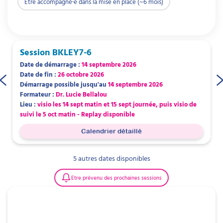
Être accompagné·e dans la mise en place (~6 mois)
Assistant de service social (DEASS) – RNCP
41748 (nouvelle fiche) / RNCP 37675, RNCP
34824 (anciennes fiches)
Ergothérapeute (DE) – RNCP 40047
Session
BKLEY7-6
BTS Économie sociale et familiale – RNCP
Date de démarrage :
14 septembre 2026
36938
Date de fin :
26 octobre 2026
Éducateur de jeunes enfants (DE EJE) –
Démarrage possible jusqu'au
14 septembre 2026
RNCP 41745 (nouvelle fiche) / RNCP 37679,
Formateur :
Dr. Lucie Bellalou
RNCP 34827 (anciennes fiches)
Lieu :
visio les 14 sept matin et 15 sept journée, puis visio de
Technicien de l’intervention sociale et
suivi le 5 oct matin - Replay disponible
familiale (DE TISF) – RNCP 39680
Calendrier détaillé
MEEF – métiers de l’enseignement, de
l’éducation et de la formation (master,
5 autres dates disponibles
toutes mentions) – RNCP 38155 / RNCP
38356 / RNCP 38154 / RNCP 38152
Etre prévenu des prochaines sessions
Infirmier (DE) – RNCP 39923 (nouvelle fiche)
/ RNCP 8940 (ancienne fiche)
Licence sciences de l’éducation et de la
formation – RNCP 38185