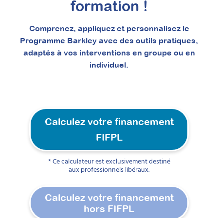
formation !
Comprenez, appliquez et personnalisez le
Programme Barkley avec des outils pratiques,
adaptés à vos interventions en groupe ou en
individuel.
Calculez votre financement
FIFPL
* Ce calculateur est exclusivement destiné
aux professionnels libéraux.
REACT – Comment guider
les parents à travers les
Calculez votre financement
défis des comportements
hors FIFPL​
tyranniques