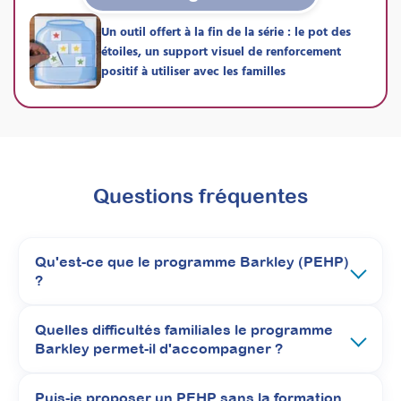
Prochaine session 21/09/2026
Un outil offert à la fin de la série : le pot des
Durée 42h réparties sur 26
étoiles, un support visuel de renforcement
semaines
positif à utiliser avec les familles
Inscriptions ouvertes
Questions fréquentes
Qu'est-ce que le programme Barkley (PEHP)
?
À découvrir
Quelles difficultés familiales le programme
Barkley permet-il d'accompagner ?
Formations
NOUVEAU 2026
Puis-je proposer un PEHP sans la formation