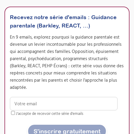
Recevez notre série d'emails
:
Guidance
parentale (Barkley, REACT, ...)
Conduire un PEHP de type
En 9 emails, explorez pourquoi la guidance parentale est
« Barkley » pour familles
devenue un levier incontournable pour les professionnels
qui accompagnent des familles. Opposition, épuisement
d’enfants présentant un
parental, psychoéducation, programmes structurés
TDAH – Pratique
(Barkley, REACT, PEHP Écrans) : cette série vous donne des
supervisée
repères concrets pour mieux comprendre les situations
rencontrées par les parents et choisir l'approche la plus
Attestation de formation
adaptée.
La version supervisée de notre formation au
Programme Barkley : accompagnez une
famille avec des points réguliers avec votre
formateur, rédigez votre dossier de pratique
J'accepte de recevoir cette série d'emails
professionnelle tout au long du parcours et
présentez-vous au jury de certification RS
7295. La voie royale vers la certification.
S'inscrire gratuitement