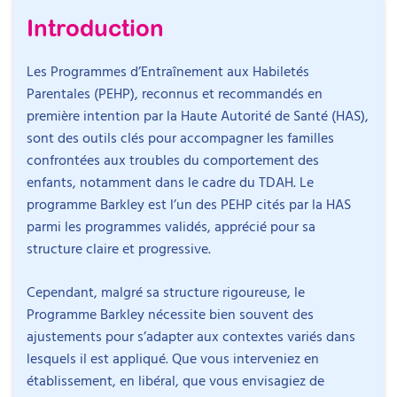
séances 1 à 3
Introduction
Présentation génér
type Barkley :
Les Programmes d’Entraînement aux Habiletés
Pourquoi propos
Parentales (PEHP), reconnus et recommandés en
intérêt, pertinen
recommandation
première intention par la Haute Autorité de Santé (HAS),
Présentation du 
sont des outils clés pour accompagner les familles
séances du pro
confrontées aux troubles du comportement des
Préparer et animer l
enfants, notamment dans le cadre du TDAH. Le
et les séances 1 à 3 :
programme Barkley est l’un des PEHP cités par la HAS
parmi les programmes validés, apprécié pour sa
Comprendre co
présenter claire
structure claire et progressive.
programme aux fa
principes et son i
Cependant, malgré sa structure rigoureuse, le
Animer la séance
Programme Barkley nécessite bien souvent des
Psychoéducatio
ajustements pour s’adapter aux contextes variés dans
TDAH/TOP et les 
comportements di
lesquels il est appliqué. Que vous interveniez en
Animer la séance
établissement, en libéral, que vous envisagiez de
moment spécial 