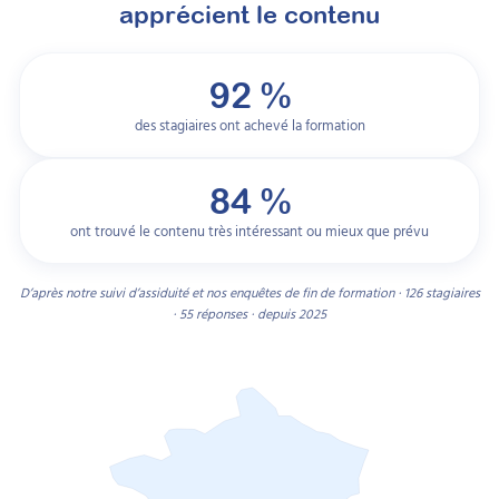
apprécient le contenu
Psychologue (titre réglementé) – master
mention psychologie – RNCP 39025 (avec
92 %
une licence mention psychologie – RNCP
des stagiaires ont achevé la formation
39023)
Infirmier en pratique avancée (IPA) – RNCP
38988 (nouvelle fiche) / RNCP 31191
84 %
(ancienne fiche)
ont trouvé le contenu très intéressant ou mieux que prévu
Orthophoniste – RNCP 38986 (nouvelle
fiche) / RNCP 34160 (ancienne fiche)
D’après notre suivi d’assiduité et nos enquêtes de fin de formation · 126 stagiaires
· 55 réponses · depuis 2025