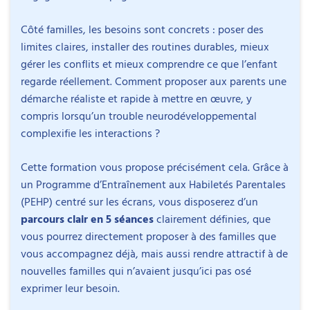
Côté familles, les besoins sont concrets : poser des
limites claires, installer des routines durables, mieux
Programme détaillé avec
gérer les conflits et mieux comprendre ce que l’enfant
planning
regarde réellement. Comment proposer aux parents une
démarche réaliste et rapide à mettre en œuvre, y
Session
PIXEL-2
- démarrage le
7 septembre
compris lorsqu’un trouble neurodéveloppemental
complexifie les interactions ?
2026
Cette formation vous propose précisément cela. Grâce à
100% en ligne
un Programme d’Entraînement aux Habiletés Parentales
(PEHP) centré sur les écrans, vous disposerez d’un
En amont
parcours clair en 5 séances
clairement définies, que
vous pourrez directement proposer à des familles que
Le 03/09
A partir du 07/09
vous accompagnez déjà, mais aussi rendre attractif à de
Ouverture de l'espace de
Présentation d'
Comment ça se passe
formation
de suivi du PE
nouvelles familles qui n’avaient jusqu’ici pas osé
Carnet de travail co
exprimer leur besoin.
Ici, c'est vous qui tenez le calendrier.
Les capsules se
tous les exercices p
Pour être éligibles, les stagiaires doivent être des