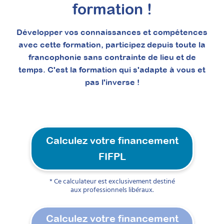
Elle prépare à la certification RS7295
formation !
enregistrée à France Compétences.
Prochaine session 14/09/2026
Développer vos connaissances et compétences
avec cette formation, participez depuis toute la
Durée 18h réparties sur 4 semaines
francophonie sans contrainte de lieu et de
Inscriptions ouvertes
temps. C'est la formation qui s'adapte à vous et
pas l'inverse !
Calculez votre financement
FIFPL
* Ce calculateur est exclusivement destiné
aux professionnels libéraux.
À découvrir
Calculez votre financement
Formations