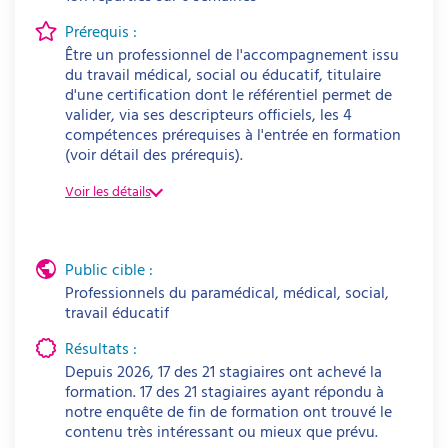
Prérequis :
Être un professionnel de l'accompagnement issu
du travail médical, social ou éducatif, titulaire
d'une certification dont le référentiel permet de
valider, via ses descripteurs officiels, les 4
compétences prérequises à l'entrée en formation
(voir détail des prérequis).
Voir les détails
Public cible :
Professionnels du paramédical, médical, social,
travail éducatif
Infirmier en pratique avancée (IPA) –
mention psychiatrie et santé mentale –
Résultats :
RNCP 38988
Depuis 2026, 17 des 21 stagiaires ont achevé la
Orthophoniste – RNCP 38986
formation. 17 des 21 stagiaires ayant répondu à
Psychologue (master mention psychologie)
notre enquête de fin de formation ont trouvé le
contenu très intéressant ou mieux que prévu.
– RNCP 39025