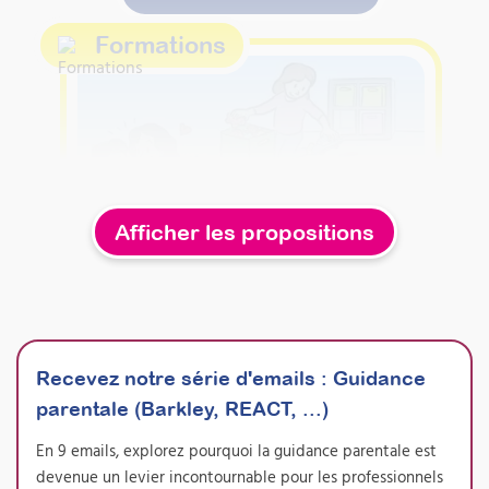
préparation de maté
diaporama. Vidéo a
cas d'étude, QCM, c
pendant toute la du
fiches de suivi, … L
Formations
à partir de leur publ
revoit chaque mise 
fait un retour au pa
pourra ainsi s'améli
Afficher les propositions
Recevez notre série d'emails
:
Guidance
parentale (Barkley, REACT, ...)
Conduire un PEHP de type
En 9 emails, explorez pourquoi la guidance parentale est
« Barkley » pour familles
devenue un levier incontournable pour les professionnels