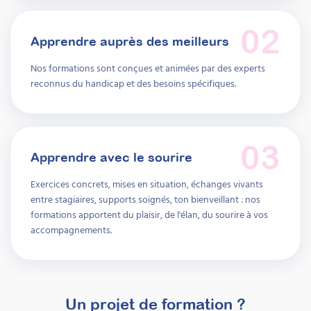
parents, grâce à des supports concrets et
réutilisables. Cette formation vous permettra
de proposer explicitement un
02
accompagnement que les familles
Apprendre auprès des meilleurs
recherchent activement, répondant
précisément à leurs attentes dès l’annonce
Nos formations sont conçues et animées par des experts
du diagnostic.
reconnus du handicap et des besoins spécifiques.
Prochaine session 26/08/2026
Durée 15h réparties sur 4 semaines
03
Inscriptions ouvertes
Apprendre avec le sourire
À découvrir
Exercices concrets, mises en situation, échanges vivants
entre stagiaires, supports soignés, ton bienveillant : nos
Formations
formations apportent du plaisir, de l'élan, du sourire à vos
accompagnements.
Un projet de formation ?