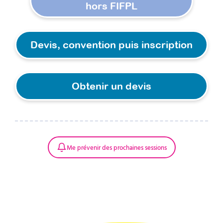
hors FIFPL​
Devis, convention puis inscription
Obtenir un devis
Me prévenir des prochaines sessions
REACT – Comment guider
les parents à travers les
défis des comportements
Mis à jour le
9 août 2026
tyranniques