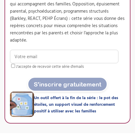
qui accompagnent des familles. Opposition, épuisement
d’enfants présentant un
parental, psychoéducation, programmes structurés
TDAH – Pratique
(Barkley, REACT, PEHP Écrans) : cette série vous donne des
supervisée
repères concrets pour mieux comprendre les situations
rencontrées par les parents et choisir l'approche la plus
Attestation de formation
adaptée.
La version supervisée de notre formation au
Programme Barkley : accompagnez une
famille avec des points réguliers avec votre
formateur, rédigez votre dossier de pratique
J'accepte de recevoir cette série d'emails
professionnelle tout au long du parcours et
présentez-vous au jury de certification RS
7295. La voie royale vers la certification.
S'inscrire gratuitement
Prochaine session 21/09/2026
Un outil offert à la fin de la série : le pot des
Durée 42h réparties sur 26
étoiles, un support visuel de renforcement
semaines
positif à utiliser avec les familles
Inscriptions ouvertes