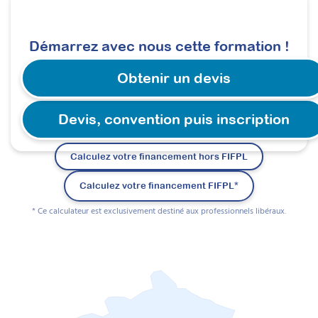
(ancienne fiche)
Infirmier (DE) – RNCP 39923
Démarrez avec nous cette formation !
Licence sciences de l’éducation et de la
formation – RNCP 38185
Obtenir un devis
BTS Économie sociale et familiale – RNCP
36938
Technicien de l’intervention sociale et
Devis, convention puis inscription
familiale (DE TISF) – RNCP 39680
Calculez votre financement hors FIFPL
Calculez votre financement FIFPL*
* Ce calculateur est exclusivement destiné aux professionnels libéraux.