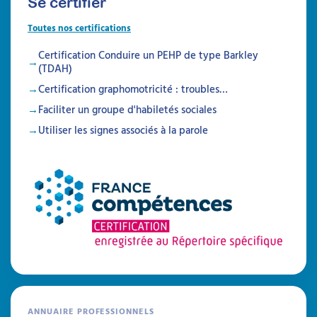
Se certifier
Toutes nos certifications
Certification Conduire un PEHP de type Barkley
(TDAH)
Certification graphomotricité : troubles…
Faciliter un groupe d'habiletés sociales
Utiliser les signes associés à la parole
Quelles sont les spécificités
du programme Barkley en
psychomotricité ?
Comment se comporter face à des enfants
TDAH qui sont dans l'opposition ? Face à ces
comportements oppositionnels, les parents
se retrouvent bien souvent démunis. Le
programme Barkley leur offre les clés
nécessaires pour apaiser les tensions et
ANNUAIRE PROFESSIONNELS
retrouver un bien-être familial. Mais comment