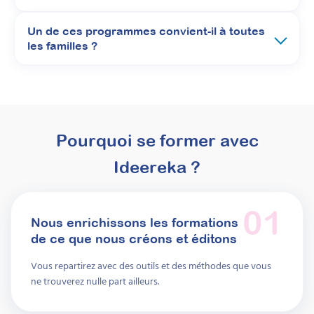
Un de ces programmes convient-il à toutes
les familles ?
Mettre en place des
séances
Pourquoi se former avec
d’accompagnement
Ideereka ?
parental après le
diagnostic TSA : structurer
01
pour mieux valoriser votre
Nous enrichissons les formations
psychoéducation
de ce que nous créons et éditons
Vous repartirez avec des outils et des méthodes que vous
Attestation de formation
ne trouverez nulle part ailleurs.
Apprenez à structurer une démarche claire
de psychoéducation du TSA à destination des