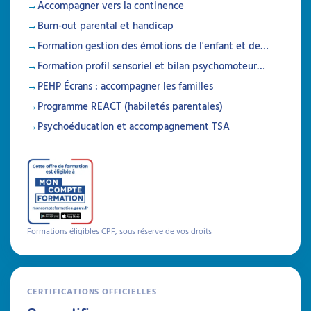
Qu’est-ce que le
Accompagner vers la continence
programme ABC pour les
Burn-out parental et handicap
TSA ?
Formation gestion des émotions de l'enfant et de…
Formation profil sensoriel et bilan psychomoteur…
Les parents d'enfants avec un TSA peuvent
être en désarroi face aux comportements de
PEHP Écrans : accompagner les familles
leur enfant. Face à leur souffrance, les
programmes d'entraînement aux habiletés
Programme REACT (habiletés parentales)
parentales représentent une solution
Psychoéducation et accompagnement TSA
concrète. Vous accompagnez des enfants
autistes ? Et si vous aidiez également leur
famille ?
À lire
Articles
Formations éligibles CPF, sous réserve de vos droits
CERTIFICATIONS OFFICIELLES