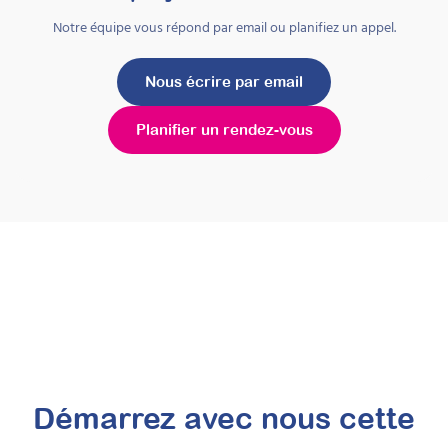
Notre équipe vous répond par email ou planifiez un appel.
Nous écrire par email
Planifier un rendez-vous
Conduire un PEHP de type
« Barkley » pour familles
d’enfants présentant un
TDAH
Attestation de formation
Formation intensive à la conduite d’un PEHP
de type Barkley auprès des familles d’enfants
Démarrez avec nous cette
présentant un TDAH : animer les séances,
guider les parents et ajuster le programme.