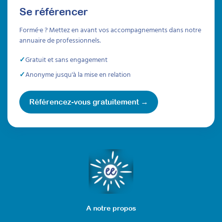
l'intégrer dans votre cabinet de
Se référencer
psychomotricité ? Voici quelques réponses !
Formé·e ? Mettez en avant vos accompagnements dans notre
À lire
annuaire de professionnels.
Gratuit et sans engagement
Articles
Anonyme jusqu'à la mise en relation
Référencez-vous gratuitement →
A notre propos