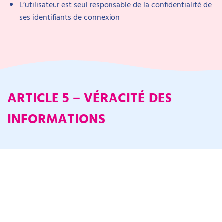
L’utilisateur est seul responsable de la confidentialité de
ses identifiants de connexion
ARTICLE 5 – VÉRACITÉ DES
INFORMATIONS
L’utilisateur s’engage à fournir des informations
exactes, complètes et à jour. Toute fausse déclaration
peut entraîner la suspension ou la suppression du
compte sans préavis.