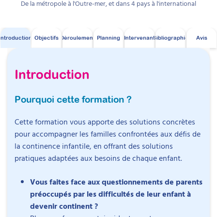
De la métropole à l'Outre-mer, et dans
4
pays à l'international
Introduction
Objectifs
Déroulement
Planning
Intervenant
Bibliographie
Avis
Introduction
Programme détaillé avec
Pourquoi cette formation ?
planning
Cette formation vous apporte des solutions concrètes
Session
BPE-7
- démarrage le
9 novembre
pour accompagner les familles confrontées aux défis de
2026
la continence infantile, en offrant des solutions
pratiques adaptées aux besoins de chaque enfant.
100% en ligne
Vous faites face aux questionnements de parents
En amont
préoccupés par les difficultés de leur enfant à
devenir continent ?
Le 05/11
A partir du 09/11