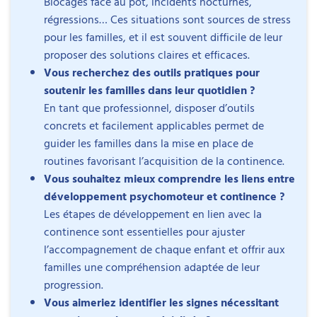
Blocages face au pot, incidents nocturnes,
Ouverture de l'espace de
MODULE DE 
régressions… Ces situations sont sources de stress
formation
Les bases du b
pour les familles, et il est souvent difficile de leur
physiologique
proposer des solutions claires et efficaces.
d’élimination
Vous recherchez des outils pratiques pour
Les bases neuro et 
soutenir les familles dans leur quotidien ?
anatomique
En tant que professionnel, disposer d’outils
Système urinaire
concrets et facilement applicables permet de
Mécanisme de la
guider les familles dans la mise en place de
Le relâchement
Positions physio
routines favorisant l’acquisition de la continence.
posture, enviro
Vous souhaitez mieux comprendre les liens entre
matériel
développement psychomoteur et continence ?
Le répertoire sensorie
Les étapes de développement en lien avec la
sensation à la perce
continence sont essentielles pour ajuster
différents appels du
l’accompagnement de chaque enfant et offrir aux
Pour vider la ves
familles une compréhension adaptée de leur
Pour éliminer les 
progression.
L’expérience ren
Vous aimeriez identifier les signes nécessitant
l’expérience