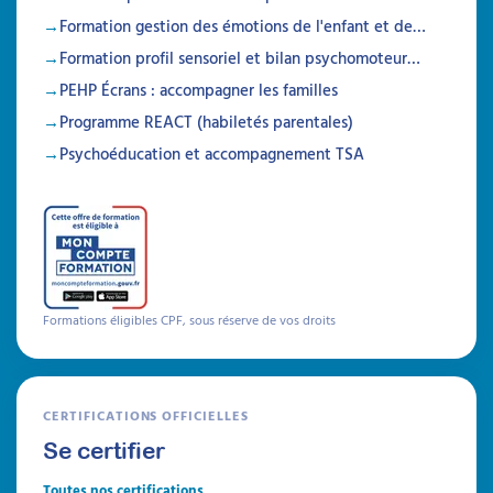
soit clairement abordé. Découvrez comment
Formation gestion des émotions de l'enfant et de…
ouvrir la discussion autrement, et
accompagnez efficacement les parents vers
Formation profil sensoriel et bilan psychomoteur…
des règles claires, des routines sereines et
PEHP Écrans : accompagner les familles
moins de conflits au quotidien, y compris en
contexte de troubles
Programme REACT (habiletés parentales)
neurodéveloppementaux.
Psychoéducation et accompagnement TSA
Prochaine session 07/09/2026
Durée 18h réparties sur 6 semaines
Inscriptions ouvertes
À découvrir
Formations éligibles CPF, sous réserve de vos droits
Formations
CERTIFICATIONS OFFICIELLES
Se certifier
Toutes nos certifications