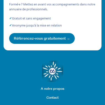
Attestation de formation
Formé·e ? Mettez en avant vos accompagnements dans notre
Apprenez à structurer une démarche claire
annuaire de professionnels.
de psychoéducation du TSA à destination des
parents, grâce à des supports concrets et
Gratuit et sans engagement
réutilisables. Cette formation vous permettra
Anonyme jusqu'à la mise en relation
de proposer explicitement un
accompagnement que les familles
recherchent activement, répondant
Référencez-vous gratuitement →
précisément à leurs attentes dès l’annonce
du diagnostic.
Prochaine session 26/08/2026
Durée 15h réparties sur 4 semaines
Inscriptions ouvertes
À découvrir
A notre propos
Formations
Contact