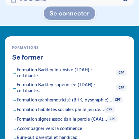
Se connecter
FORMATIONS
Se former
Formation Barkley intensive (TDAH) :
CPF
certifiante…
PEHP Écrans :
Formation Barkley supervisée (TDAH) :
CPF
certifiante…
accompagner les familles
Formation graphomotricité (BHK, dysgraphie)…
vers des usages apaisés et
CPF
Formation habiletés sociales par le jeu de…
des règles durables
CPF
Formation signes associés à la parole (CAA)…
CPF
Attestation de formation
Accompagner vers la continence
Les écrans génèrent souvent tensions et
culpabilité chez les familles, sans que le sujet
Burn-out parental et handicap