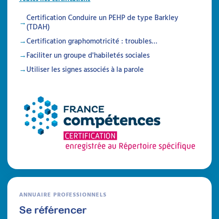
Certification Conduire un PEHP de type Barkley
(TDAH)
Certification graphomotricité : troubles…
Faciliter un groupe d'habiletés sociales
Utiliser les signes associés à la parole
Mettre en place des
séances
d’accompagnement
parental après le
diagnostic TSA : structurer
pour mieux valoriser votre
ANNUAIRE PROFESSIONNELS
psychoéducation
Se référencer