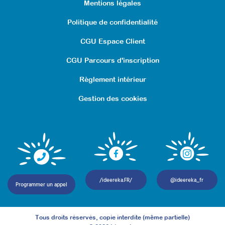
Mentions légales
Politique de confidentialité
CGU Espace Client
CGU Parcours d'inscription
Règlement intérieur
Gestion des cookies
Conduire un PEHP de type
« Barkley » pour familles
d’enfants présentant un
/ideereka.FR/
@ideereka_fr
Programmer un appel
TDAH
Attestation de formation
Tous droits réservés, copie interdite (même partielle)