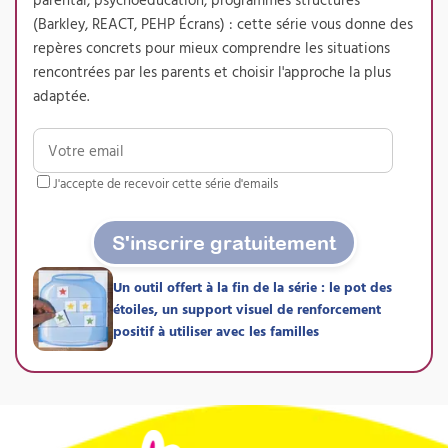
(Barkley, REACT, PEHP Écrans) : cette série vous donne des
repères concrets pour mieux comprendre les situations
rencontrées par les parents et choisir l'approche la plus
adaptée.
Conduire un PEHP de type
J'accepte de recevoir cette série d'emails
« Barkley » pour familles
d’enfants présentant un
S'inscrire gratuitement
TDAH – Pratique
supervisée
Un outil offert à la fin de la série : le pot des
étoiles, un support visuel de renforcement
Attestation de formation
positif à utiliser avec les familles
La version supervisée de notre formation au
Programme Barkley : accompagnez une
famille avec des points réguliers avec votre
formateur, rédigez votre dossier de pratique
professionnelle tout au long du parcours et
présentez-vous au jury de certification RS