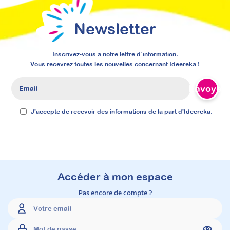
7295. La voie royale vers la certification.
Prochaine session 21/09/2026
Newsletter
Durée 42h réparties sur 26
semaines
Inscrivez-vous à notre lettre d’information.
Vous recevrez toutes les nouvelles concernant Ideereka !
Inscriptions ouvertes
Envoyer
J'accepte de recevoir des informations de la part d'Ideereka.
À découvrir
Accéder à mon espace
Formations
Pas encore de compte ?
NOUVEAU 2026