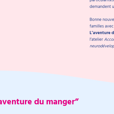
demandent un
Bonne nouvell
familles avec
L’aventure 
l’atelier
Accom
neurodévelo
l’aventure du manger”