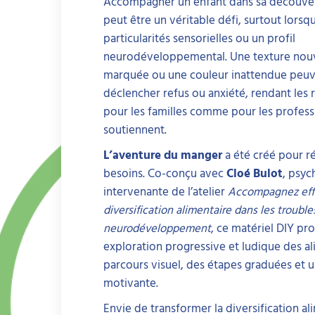
Accompagner un enfant dans sa découver
peut être un véritable défi, surtout lorsqu
particularités sensorielles ou un profil
neurodéveloppemental. Une texture nouv
marquée ou une couleur inattendue peuve
déclencher refus ou anxiété, rendant les 
pour les familles comme pour les professi
soutiennent.
L’aventure du manger
a été créé pour r
besoins. Co-conçu avec
Cloé Bulot
, psyc
intervenante de l’atelier
Accompagnez eff
diversification alimentaire dans les trouble
neurodéveloppement
, ce matériel DIY p
exploration progressive et ludique des al
parcours visuel, des étapes graduées et 
motivante.
Envie de transformer la diversification a