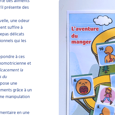
te des aliments
’il présente des
elle, une odeur
nt suffire à
repas délicats
onnels qui les
épondre à ces
homotricienne et
icacement la
s du
ropose une
iments grâce à un
une manipulation
limentaire en une