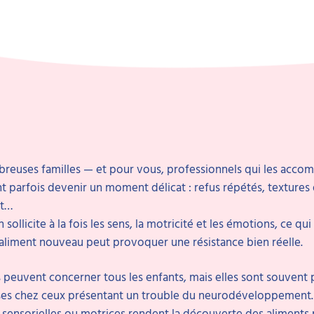
reuses familles — et pour vous, professionnels qui les acco
 parfois devenir un moment délicat : refus répétés, textures d
nt…
 sollicite à la fois les sens, la motricité et les émotions, ce qu
aliment nouveau peut provoquer une résistance bien réelle.
 peuvent concerner tous les enfants, mais elles sont souvent 
nses chez ceux présentant un trouble du neurodéveloppement.
s sensorielles ou motrices rendent la découverte des aliments 