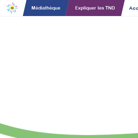
Acc
Médiathèque
Expliquer les TND