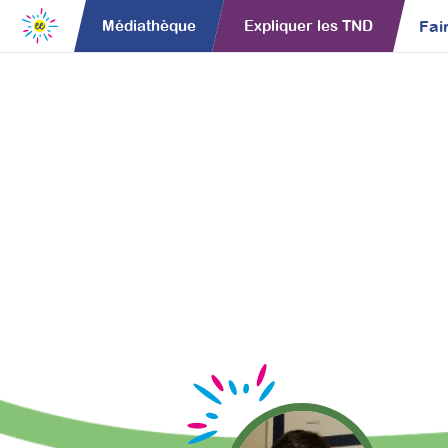
Fai
Médiathèque
Expliquer les TND