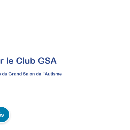
moteurs et développer votre
ur le Club GSA
s du Grand Salon de l'Autisme
cacement vos passations de tests. Cette formation
les institutions, tout en enrichissant
is