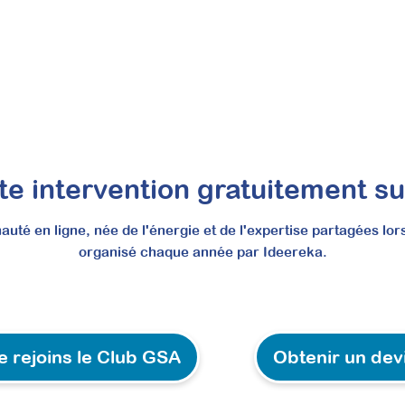
nsorielle pour renforcer vos bilans psycho
te intervention gratuitement s
activité
Profil de Dunn 2 et autres outils
té en ligne, née de l'énergie et de l'expertise partagées lor
organisé chaque année par Ideereka.
lans psychomoteurs, vous gagnez en précision clinique et adaptez effi
lle prestation de bilan sensoriel, très demandée par les familles et 
e rejoins le Club GSA
Obtenir un dev