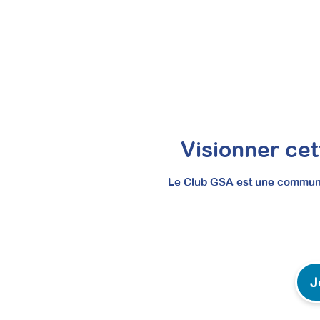
Maîtriser l’évaluation se
Visionner cet
Le Club GSA est une communau
Attestation de formation
En intégrant l’évaluation sensorielle à vos bi
vous permet de proposer concrètement une nouve
durablement votre pratique professionnelle.
Prochaine session 05/10/2026
J
Durée 18h réparties sur 5 semaines
Inscriptions ouvertes