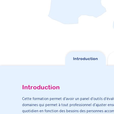
Introduction
Votre établissement souhaite for
Introduction
Objectifs
Intervenant
Cette formation permet d’avoir un panel d’outils d’éval
expliquer à quoi sert une évaluation
domaines qui permet à tout professionnel d’ajuster ens
sélectionner une évaluation pertinente
Globalement je suis satisfaite de l'entièret
quotidien en fonction des besoins des personnes acco
mener le processus d’évaluation
nombreuses personnes TSA.