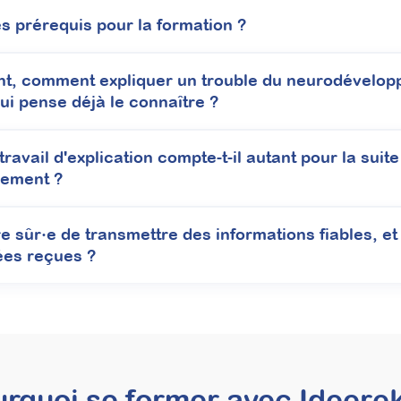
es prérequis pour la formation ?
nsorielle pour renforcer vos bilans psycho
activité
t, comment expliquer un trouble du neurodévelop
Profil de Dunn 2 et autres outils
qui pense déjà le connaître ?
lans psychomoteurs, vous gagnez en précision clinique et adaptez effi
ravail d'explication compte-t-il autant pour la suite
lle prestation de bilan sensoriel, très demandée par les familles et 
ement ?
 sûr·e de transmettre des informations fiables, et
ées reçues ?
À découvrir
rquoi se former avec Ideerek