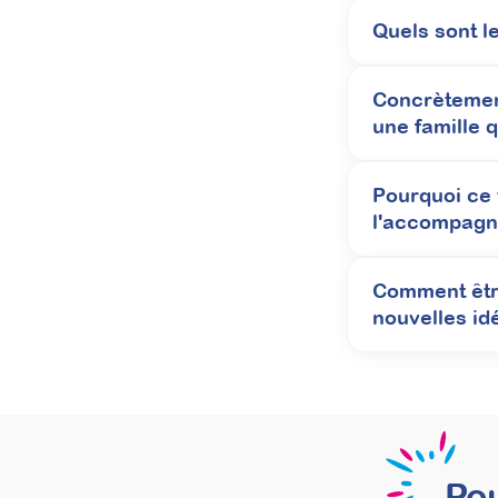
Quels sont l
Maîtriser l’évaluation se
Concrètemen
une famille 
Attestation de formation
En intégrant l’évaluation sensorielle à vos bi
Pourquoi ce t
vous permet de proposer concrètement une nouve
l'accompagn
durablement votre pratique professionnelle.
Prochaine session 05/10/2026
Comment être
Durée 18h réparties sur 5 semaines
nouvelles id
Inscriptions ouvertes
Pou