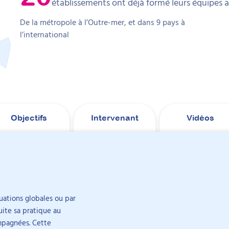
établissements ont déjà formé leurs équipes 
De la métropole à l’Outre-mer, et dans 9 pays à
l’international
Objectifs
Intervenant
Vidéos
mer plusieurs professionnel·les ? Il existe une formule pensée pour l
→
Découvrez la formule pour former son équipe
uations globales ou par
uite sa pratique au
é de la formation avec une appétence particulière pour le sensoriel qu
Elle intervient éga
mpagnées. Cette
pour des formations,