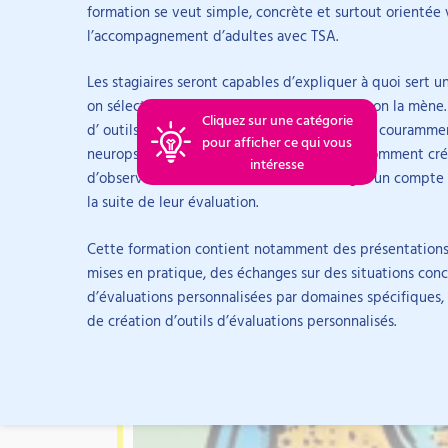
Pour aller plus loin sur Expliquer
Emilie Delépine
formation se veut simple, concrète et surtout orientée 
connaitre un panel d’outils d’évaluations standard
l’accompagnement d’adultes avec TSA.
créer ses propres grilles d’observations
Psychologue clinicienne et superviseuse
Nos formations, la certification et les ressources gratui
rédiger un compte rendu
Émilie Delépine a obtenu en 2012 un master 2 de p
Les stagiaires seront capables d’expliquer à quoi sert 
envisager la suite de l’évaluation
développement humain et handicaps à l’Université
on sélectionne une évaluation et comment on la mène. 
Arti
Cliquez sur une catégorie
DIU de psychopathologie de la personne âgée à l’U
d’ outils d’évaluations standardisées les plus courammen
pour afficher ce qui vous
en 2020. Elle exerce comme psychologue en IME apr
neuropsychologie auprès d’adultes TSA et comment créer
intéresse
en FAM, foyer de vie et foyer occupationnel.
d’observations. Ils sauront comment rédiger un compte 
la suite de leur évaluation.
Cette formation contient notamment des présentations 
Formations
mises en pratique, des échanges sur des situations concr
d’évaluations personnalisées par domaines spécifiques,
de création d’outils d’évaluations personnalisés.