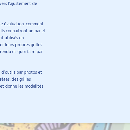
 les TND
vers l’ajustement de
isées les plus couramment utilisés en neuropsychologie auprès d’adul
Ses activités porte
alternative et amélio
tes du thème.
fonctionnelles et l
sychologie du
une évaluation, comment
 Rennes 2, puis un
Ils connaitront un panel
cle
DIY
Replay
niversité d’Angers
t utilisés en
ès avoir travaillé
 leurs propres grilles
rendu et quoi faire par
d’outils par photos et
ètes, des grilles
 et donne les modalités