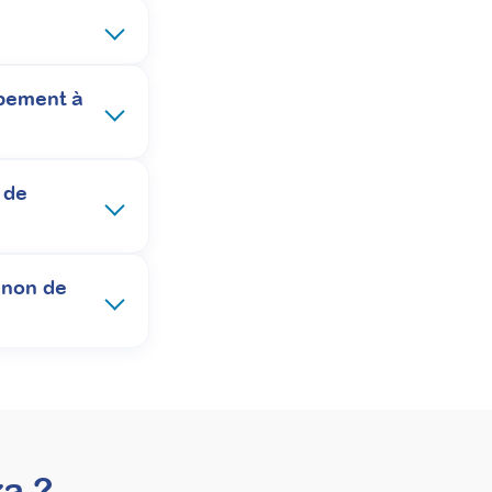
moteurs et développer votre
pement à
cacement vos passations de tests. Cette formation
 de
les institutions, tout en enrichissant
 non de
a ?