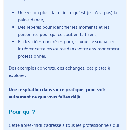
Une vision plus claire de ce qu’est (et n’est pas) la
pair-aidance,
Des repères pour identifier les moments et les
personnes pour qui ce soutien fait sens,
Matthieu Hiltenbrand
Et des idées concrètes pour, si vous le souhaitez,
Éducateur spécialisé et pair-aidant
intégrer cette ressource dans votre environnement
professionnel.
Matthieu Hiltenbrand est éducateur spécialisé au
Programme de l’après-midi pour…
sein de l’Équipe mobile autisme 67. Il accompagne
explorer la pair aidance
Des exemples concrets, des échanges, des pistes à
des adultes autistes et les professionnels qui
explorer.
interviennent dans leur parcours. Il est également
13h30 – 13h45
: Introduction avec Ideereka et notre
pair-aidant en lien avec son expérience du TSA et
animateur Matthieu Hiltenbrand
Une respiration dans votre pratique, pour voir
du TDAH.
autrement ce que vous faites déjà.
Il est formé aux thérapies comportementales et
Pour qui ?
13h45 – 14h30
: La pair-aidance pour transformer
cognitives et à l’ACT. Titulaire du CAFDES, certificat
les pratiques médico-sociales ?
Laetitia Rebord
d’aptitude aux fonctions de directeur
Cette après-midi s’adresse à tous les professionnels qui
Paire-aidante en santé sexuelle et handicap,
d’établissement ou de service d’intervention