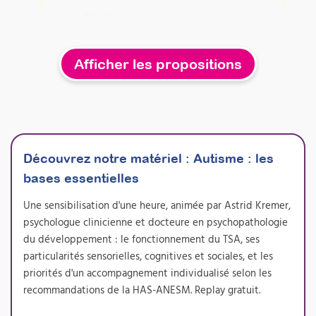
Maîtriser l’évaluation
sensorielle pour renforcer
vos bilans psychomoteurs
Afficher les propositions
et développer votre activité
Profil de Dunn 2 et autres outils
Attestation de formation
En intégrant l’évaluation sensorielle à vos
Découvrez notre matériel :
bilans psychomoteurs, vous gagnez en
Autisme : les
précision clinique et adaptez efficacement
bases essentielles
vos passations de tests. Cette formation vous
permet de proposer concrètement une
Une sensibilisation d'une heure, animée par Astrid Kremer,
nouvelle prestation de bilan sensoriel, très
psychologue clinicienne et docteure en psychopathologie
demandée par les familles et les institutions,
du développement : le fonctionnement du TSA, ses
tout en enrichissant durablement votre
pratique professionnelle.
particularités sensorielles, cognitives et sociales, et les
priorités d'un accompagnement individualisé selon les
Prochaine session 05/10/2026
recommandations de la HAS-ANESM. Replay gratuit.
Durée 18h réparties sur 5 semaines