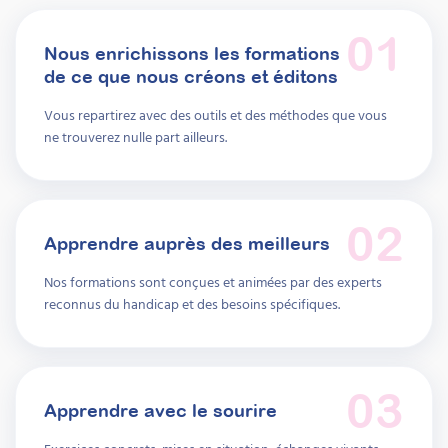
Prochaine session 26/08/2026
01
Durée 15h réparties sur 4 semaines
Nous enrichissons les formations
Inscriptions ouvertes
de ce que nous créons et éditons
Vous repartirez avec des outils et des méthodes que vous
À découvrir
ne trouverez nulle part ailleurs.
Formations
02
Apprendre auprès des meilleurs
Nos formations sont conçues et animées par des experts
reconnus du handicap et des besoins spécifiques.
03
Apprendre avec le sourire