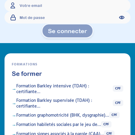
des adultes avec TSA
Attestation de formation
Cette formation pratique permet d’avoir une
méthodologie de pratique qui peut être
Se connecter
transposable à différents outils de
médiations, en tenant compte des centres
d’intérêt de l'adulte autiste.
Durée 10h réparties sur 4 semaines
FORMATIONS
Être prévenu
Se former
Formations
Formation Barkley intensive (TDAH) :
CPF
certifiante…
Formation Barkley supervisée (TDAH) :
CPF
certifiante…
Formation graphomotricité (BHK, dysgraphie)…
CPF
Formation habiletés sociales par le jeu de…
CPF
Formation signes associés à la parole (CAA)…
CPF