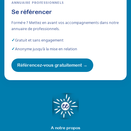
ANNUAIRE PROFESSIONNELS
Se référencer
Accompagner vers
Formé·e ? Mettez en avant vos accompagnements dans notre
l’autonomie quotidienne les
annuaire de professionnels.
enfants et adolescents
Gratuit et sans engagement
avec TSA
Anonyme jusqu'à la mise en relation
créer et mettre en place des outils concrets
Attestation de formation
Référencez-vous gratuitement →
Cette formation s’appuie sur une expérience
pratique avec des outils concrets,
généralisables et adaptables. Elle vous
permettra d'accompagner enfants et
adolescents pour leur permettre de devenir
plus autonomes dans leur vie quotidienne.
Durée 12h réparties sur 4 semaines
Être prévenu
A notre propos