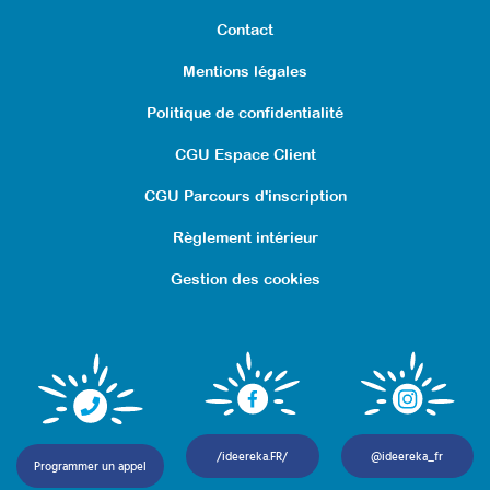
Formations
Contact
Mentions légales
Politique de confidentialité
CGU Espace Client
CGU Parcours d'inscription
Règlement intérieur
Gestion des cookies
Accompagner la vie intime,
affective et sexuelle des
/ideereka.FR/
@ideereka_fr
Programmer un appel
personnes en situation de