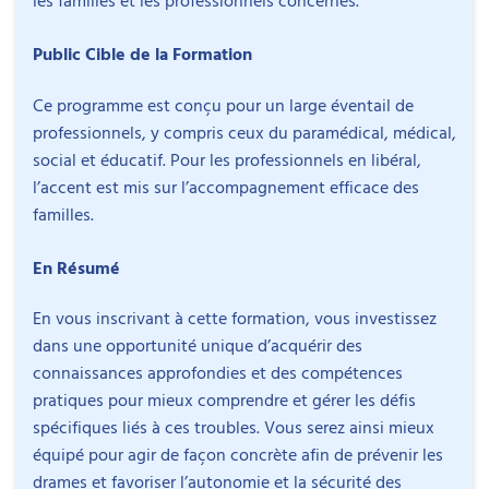
les familles et les professionnels concernés.
Public Cible de la Formation
Ce programme est conçu pour un large éventail de
professionnels, y compris ceux du paramédical, médical,
social et éducatif. Pour les professionnels en libéral,
l’accent est mis sur l’accompagnement efficace des
familles.
Intervenant
Objectifs
En Résumé
Comprendre l’impact sur la sécurité au quotidien
En vous inscrivant à cette formation, vous investissez
des personnes avec TSA ou TDAH de leurs
dans une opportunité unique d’acquérir des
particularités sensorielles, cognitives et
connaissances approfondies et des compétences
Jean-Philippe Piat
comportementales.
pratiques pour mieux comprendre et gérer les défis
Auteur, conférencier et intervenant auprès
Développer les compétences sécuritaires de base
spécifiques liés à ces troubles. Vous serez ainsi mieux
de personnes autistes
(immobilisation sur commande, identification des
équipé pour agir de façon concrète afin de prévenir les
inconnus, passage piéton, …)
drames et favoriser l’autonomie et la sécurité des
Jean-Philippe Piat intervient auprès d’enfants et