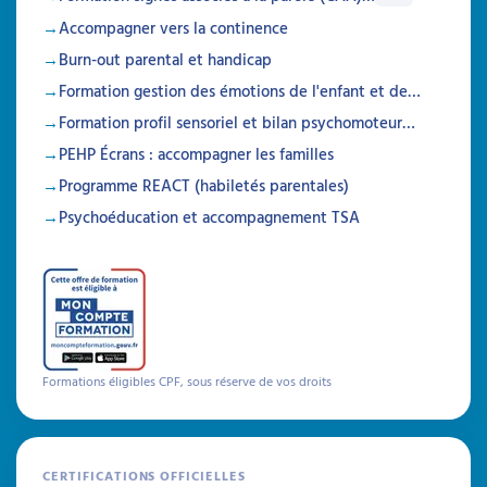
Accompagner vers la continence
Burn-out parental et handicap
Formation gestion des émotions de l'enfant et de…
Formation profil sensoriel et bilan psychomoteur…
PEHP Écrans : accompagner les familles
Programme REACT (habiletés parentales)
Evaluer un adulte avec TSA
Psychoéducation et accompagnement TSA
à l’aide de méthodologies
et outils
Attestation de formation
Cette formation permet d’avoir un panel
d’outils d’évaluations globales ou par
Formations éligibles CPF, sous réserve de vos droits
domaines qui permet à tout professionnel
d’ajuster ensuite sa pratique au quotidien en
fonction des besoins des personnes
accompagnées. Cette formation se veut
simple, concrète et surtout orientée vers
CERTIFICATIONS OFFICIELLES