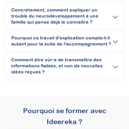
Mettre en place des
Concrètement, comment expliquer un
séances
trouble du neurodéveloppement à une
famille qui pense déjà le connaître ?
d’accompagnement
parental après le
Pourquoi ce travail d'explication compte-t-il
diagnostic TSA : structurer
autant pour la suite de l'accompagnement ?
pour mieux valoriser votre
psychoéducation
Comment être sûr·e de transmettre des
informations fiables, et non de nouvelles
Attestation de formation
idées reçues ?
Apprenez à structurer une démarche claire
de psychoéducation du TSA à destination des
parents, grâce à des supports concrets et
réutilisables. Cette formation vous permettra
de proposer explicitement un
accompagnement que les familles
Pourquoi se former avec
recherchent activement, répondant
précisément à leurs attentes dès l’annonce
Ideereka ?
du diagnostic.