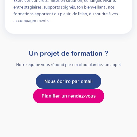
Exercices concrets, mises en situation, échanges vivants
entre stagiaires, supports soignés, ton bienveillant : nos
formations apportent du plaisir, de l'élan, du sourire à vos
accompagnements.
Prise en charge de la
douleur et des soins chez la
personne porteuse d’un
TND
Un projet de formation ?
Notre équipe vous répond par email ou planifiez un appel.
Attestation de formation
Cette formation allie théorie et pratique pour
aider à comprendre et gérer la douleur et les
Nous écrire par email
soins chez les individus porteurs de troubles
neuro-développementaux, en favorisant
l'observation clinique et la psycho-éducation
Planifier un rendez-vous
Durée 18h réparties sur 5 semaines
Être prévenu
Formations
Mis à jour le
8 août 2026