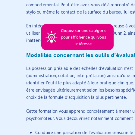
Ouverture de l'espace de
Pourquoi
comportemental. Peut-être avez-vous déjà rencontré des
compléter l’analyse à l’aide du Sensory Profile Che
Psychomotricienne diplômée d’État
formation
évaluati
Nos formations, la certification et les ressources gratui
stylo ou même le contact de la surface du bureau lui es
de l’EPSA, afin d’obtenir des données sensorielles 
un bilan
Cette liste est un extrait de la bibliographie complète 
Caroline Major a obtenu le diplôme d’État de psy
exploitables.
Intérêt
2016, après une licence de psychologie. Elle exerce 
En intégrant une évaluation sensorielle rigoureuse à vo
sensori
Arti
Cliquez sur une catégorie
et réalise des bilans diagnostiques. Son parcours
utiliser des outils précis comme le Profil de Dunn 2, ai
bilan 
pour afficher ce qui vous
pourquo
des expériences en unité de diagnostic autisme,
inattendus.
intéresse
Retenti
CMPP, hôpital de jour et CATTP pour adolescents.
particul
Modalités concernant les outils d’évalua
dévelop
émotion
compor
La possession préalable des échelles d’évaluation n’est
Formations
Risque
(administration, cotation, interprétation) ainsi qu’une 
interpr
identifier l’outil le plus adapté à leur pratique clinique.
l’inter
psycho
être envisagée ultérieurement selon les besoins spécif
sensori
choix de la formule d’acquisition la plus pertinente.
Modèle
traitem
sensori
Cette formation vous apprend concrètement à mener une é
travaux
psychomoteur. Vous découvrirez notamment comment 
d’intég
modèle 
VISIO s
Conduire une passation de l’évaluation sensorielle