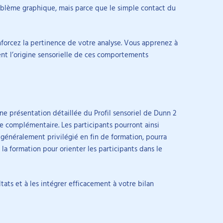
mations complémentaires portent notamment sur les
PAUSE PÉDAGOGIQUE
oblème graphique, mais parce que le simple contact du
⟶ fin
· sem.
2
/
2
, fiches indicateurs et trames fournies, afin de répondre
la graphomotricité, la régulation émotionnelle, les
L'espace de formation reste
lles, des écoles et des équipes de soin.
s TND et l’utilisation de l’ADOS-2.
accessible, les stagiaires peuvent
us contacter.
rattraper leur éventuel retard.
Cette activité se poursuit sur
2
s
enforcez la pertinence de votre analyse. Vous apprenez à
du
19 oct. au 1 nov.
·
sur
2
semaines
ment l’origine sensorielle de ces comportements
Durée :
14 jours
ne présentation détaillée du Profil sensoriel de Dunn 2
ve complémentaire. Les participants pourront ainsi
2, généralement privilégié en fin de formation, pourra
la formation pour orienter les participants dans le
ats et à les intégrer efficacement à votre bilan