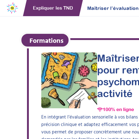
Maîtriser l’évaluatio
Expliquer les TND
Formations
Maîtriser
pour ren
psychomo
activité
100% en ligne
En intégrant l’évaluation sensorielle à vos bila
précision clinique et adaptez efficacement vos p
vous permet de proposer concrètement une nouvel