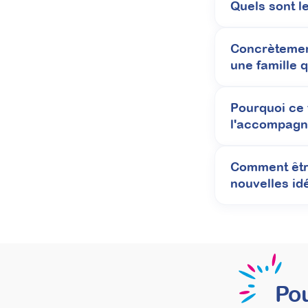
Quels sont l
Mettre en place des séances
Concrètemen
Attestation de formation
une famille 
Apprenez à structurer une démarche claire de p
vous permettra de proposer explicitement un 
Pourquoi ce t
diagnostic.
l'accompagn
Prochaine session 26/08/2026
Durée 15h réparties sur 4 semaines
Comment être
nouvelles id
Inscriptions ouvertes
Formations
Pou