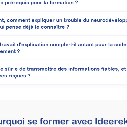
es prérequis pour la formation ?
 d’accompagnement parental après le dia
mieux valoriser votre psychoéducation
t, comment expliquer un trouble du neurodévelop
qui pense déjà le connaître ?
sychoéducation du TSA à destination des parents, grâce à des support
accompagnement que les familles recherchent activement, répondant 
ravail d'explication compte-t-il autant pour la suite
ement ?
 sûr·e de transmettre des informations fiables, et
ées reçues ?
À découvrir
rquoi se former avec Ideerek