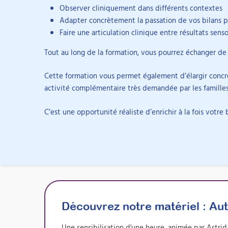
format
Observer cliniquement dans différents contextes
Adapter concrètement la passation de vos bilans p
Durée :
2h
Faire une articulation clinique entre résultats sen
Discussi
L’accès 
Documen
Tout au long de la formation, vous pourrez échanger de
les parti
Un docum
poser de
Mise en
dispositi
Ces activ
participa
Replay d
vu en da
Cette formation vous permet également d’élargir concr
personne
En visio 
aider à a
Détails
puis dis
activité complémentaire très demandée par les familles, 
préparati
toute la 
d'étude, 
suivi, … 
mise en p
C’est une opportunité réaliste d’enrichir à la fois votre 
participa
Découvrez notre matériel :
Aut
Une sensibilisation d'une heure, animée par Astri