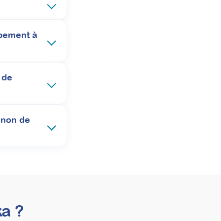
gnostic TSA : structurer pour
pement à
s concrets et réutilisables. Cette formation
précisément à leurs attentes dès l’annonce du
 de
 non de
a ?