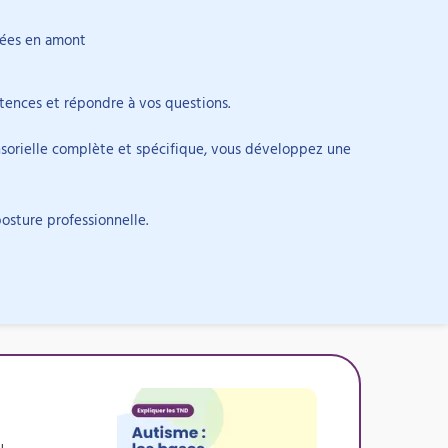
rées en amont
tences et répondre à vos questions.
nsorielle complète et spécifique, vous développez une
posture professionnelle.
u