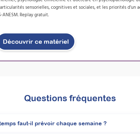
suivi, … L'intervenant revoit chaque
icularités sensorielles, cognitives et sociales, et les priorités d'
mise en pratique et fait un retour au
participant qui pourra ainsi s'améliorer.
S-ANESM. Replay gratuit.
Découvrir ce matériel
Questions fréquentes
emps faut-il prévoir chaque semaine ?