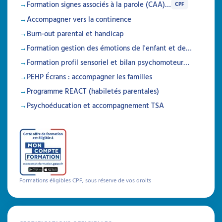
douleur et des soins chez la
Formation signes associés à la parole (CAA)…
CPF
personne porteuse d’un
Accompagner vers la continence
TND
Burn-out parental et handicap
Formation gestion des émotions de l'enfant et de…
Attestation de formation
Formation profil sensoriel et bilan psychomoteur…
Cette formation allie théorie et pratique pour
aider à comprendre et gérer la douleur et les
PEHP Écrans : accompagner les familles
soins chez les individus porteurs de troubles
Programme REACT (habiletés parentales)
neuro-développementaux, en favorisant
l'observation clinique et la psycho-éducation
Psychoéducation et accompagnement TSA
Durée 18h réparties sur 5 semaines
Être prévenu
Formations
Formations éligibles CPF, sous réserve de vos droits