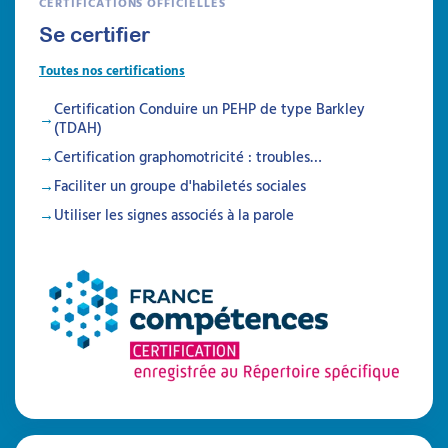
CERTIFICATIONS OFFICIELLES
Se certifier
Toutes nos certifications
Certification Conduire un PEHP de type Barkley
(TDAH)
Certification graphomotricité : troubles…
Faciliter un groupe d'habiletés sociales
Utiliser les signes associés à la parole
Autisme, TDAH et sécurité
Identifier et prévenir les risques liés à la
sécurité
Attestation de formation
Cette formation permet aux professionnels et
aidants familiaux d'acquérir des compétences
pratiques pour assurer la sécurité et
l'autonomie des personnes avec TSA ou
TDAH, en prévenant les risques, en adaptant