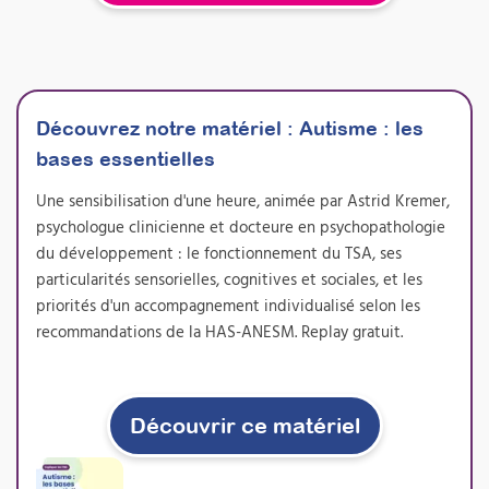
et développer votre activité
Profil de Dunn 2 et autres outils
Attestation de formation
En intégrant l’évaluation sensorielle à vos
Découvrez notre matériel :
bilans psychomoteurs, vous gagnez en
Autisme : les
précision clinique et adaptez efficacement
bases essentielles
vos passations de tests. Cette formation vous
permet de proposer concrètement une
Une sensibilisation d'une heure, animée par Astrid Kremer,
nouvelle prestation de bilan sensoriel, très
psychologue clinicienne et docteure en psychopathologie
demandée par les familles et les institutions,
du développement : le fonctionnement du TSA, ses
tout en enrichissant durablement votre
pratique professionnelle.
particularités sensorielles, cognitives et sociales, et les
priorités d'un accompagnement individualisé selon les
Prochaine session 05/10/2026
recommandations de la HAS-ANESM. Replay gratuit.
Durée 18h réparties sur 5 semaines
Inscriptions ouvertes
Découvrir ce matériel
À découvrir
Formations