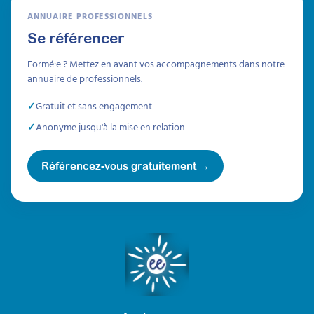
leur environnement et en développant les
ANNUAIRE PROFESSIONNELS
compétences sécuritaires.
Se référencer
Durée 20h réparties sur 6 semaines
Formé·e ? Mettez en avant vos accompagnements dans notre
Être prévenu
annuaire de professionnels.
Gratuit et sans engagement
Formations
Anonyme jusqu'à la mise en relation
Référencez-vous gratuitement →