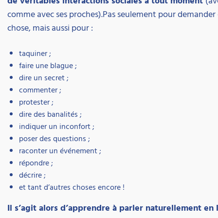
de véritables interactions sociales à tout moment
(av
comme avec ses proches).Pas seulement pour demander
chose, mais aussi pour :
taquiner ;
faire une blague ;
dire un secret ;
commenter ;
protester ;
dire des banalités ;
indiquer un inconfort ;
poser des questions ;
raconter un événement ;
répondre ;
décrire ;
et tant d’autres choses encore !
Il s’agit alors d’apprendre à parler naturellement en