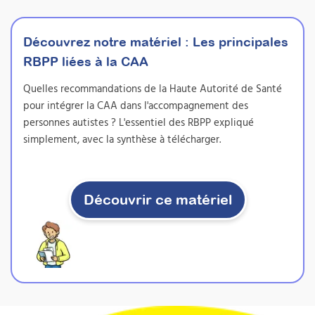
Découvrez notre matériel :
Les principales
RBPP liées à la CAA
Quelles recommandations de la Haute Autorité de Santé
Utiliser les signes associés
pour intégrer la CAA dans l'accompagnement des
à la parole comme moyen
personnes autistes ? L'essentiel des RBPP expliqué
de CAA
simplement, avec la synthèse à télécharger.
auprès d'usagers présentant des troubles
de la communication
Attestation de formation
Découvrir ce matériel
Les signes associés à la parole transforment
chaque échange : plus clair, plus accessible,
plus vivant. Cette formation vous donne les
compétences essentielles pour enrichir
immédiatement vos interactions et créer un
véritable bain de langage signé autour des
personnes que vous accompagnez. Une
manière simple et efficace d’ouvrir de