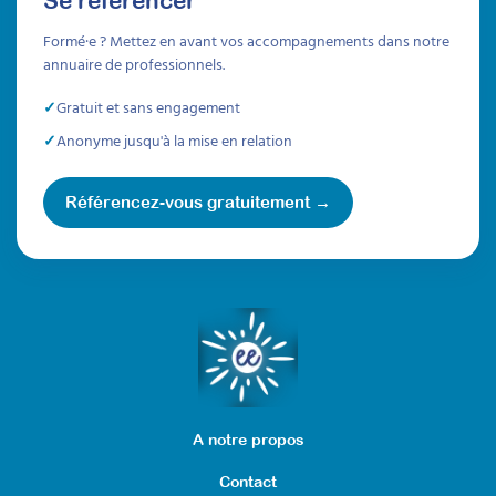
TSA ont déjà été publiées en 2017, le guide
d'appropriation paru en 2018 décrit plus
Formé·e ? Mettez en avant vos accompagnements dans notre
précisément comment construire un projet
annuaire de professionnels.
personnalisé. Dédié aux professionnels qui
accompagnent les adultes autistes, ce guide
Gratuit et sans engagement
fournit toutes les bonnes pratiques dont vous
avez besoin pour une prise en charge
Anonyme jusqu'à la mise en relation
perfectionnée. En voici un résumé, axé sur la
communication !
Référencez-vous gratuitement →
À lire
Articles
A notre propos
Contact