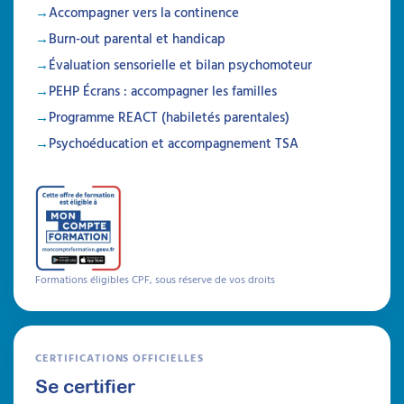
communication en MAS-
Accompagner vers la continence
FAM
Burn-out parental et handicap
RBPP HAS Qualité de vie en MAS-FAM de
Évaluation sensorielle et bilan psychomoteur
2013
PEHP Écrans : accompagner les familles
Améliorer la qualité de vie de chacun et
Programme REACT (habiletés parentales)
chacune, favoriser l'autodétermination,
faciliter l'expression et la compréhension...
Psychoéducation et accompagnement TSA
Tout ceci est possible grâce à la
communication alternative et augmentée
(CAA). Recommandée par la Haute Autorité
de Santé, elle vous offre de nombreux
bénéfices dans l'accompagnement de vos
usagers en MAS-FAM. Découvrez une
synthèse des RBPP de la HAS !
Formations éligibles CPF, sous réserve de vos droits
À lire
Articles
CERTIFICATIONS OFFICIELLES
Se certifier