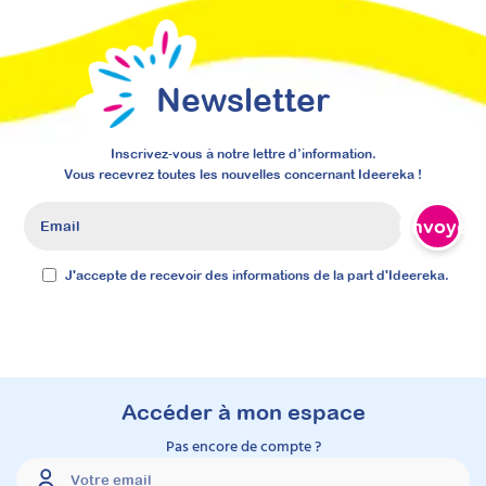
Newsletter
Les signes associés à la
Inscrivez-vous à notre lettre d’information.
Vous recevrez toutes les nouvelles concernant Ideereka !
parole : Outil clé pour vos
établissements
Envoyer
Formation en intra
J'accepte de recevoir des informations de la part d'Ideereka.
Attestation de participation
Une formation sur mesure pour intégrer les
signes associés à la parole dans vos
établissements. Enrichissez les pratiques de
vos équipes, améliorez la communication
avec les usagers et favorisez une inclusion
Accéder à mon espace
durable
Pas encore de compte ?
Durée 14h