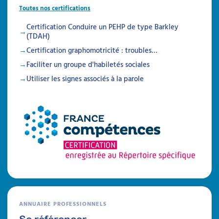
Toutes nos certifications
Certification Conduire un PEHP de type Barkley
(TDAH)
Certification graphomotricité : troubles…
Faciliter un groupe d'habiletés sociales
Utiliser les signes associés à la parole
Recommandations de la
HAS pour les TSA : que dit
le guide ?
RBPP HAS TSA adultes de 2017 - Guide
d'appropriation de 2018
ANNUAIRE PROFESSIONNELS
Si des recommandations de la HAS pour les
Se référencer