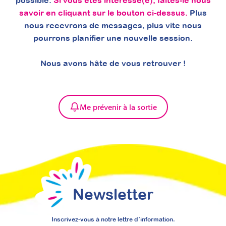
possible.
Si vous êtes intéressé(e), faites-le nous
savoir en cliquant sur le bouton ci-dessus.
Plus
nous recevrons de messages, plus vite nous
pourrons planifier une nouvelle session.
Nous avons hâte de vous retrouver !
Mettre en place des
séances
Me prévenir à la sortie
d’accompagnement
parental après le
diagnostic TSA : structurer
pour mieux valoriser votre
psychoéducation
Newsletter
Attestation de formation
Apprenez à structurer une démarche claire
de psychoéducation du TSA à destination des
Inscrivez-vous à notre lettre d’information.