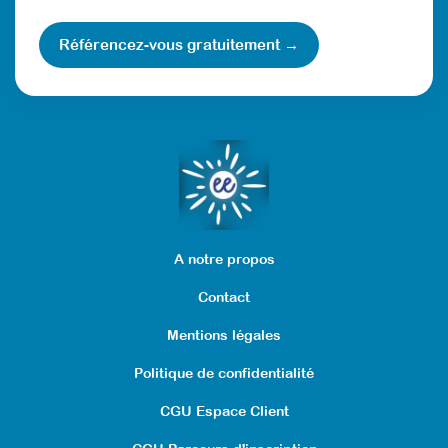
Référencez-vous gratuitement →
A notre propos
Contact
Créer des programmes
Mentions légales
psycho-éducatifs
Politique de confidentialité
d’accompagnement pour
CGU Espace Client
des adultes avec TSA