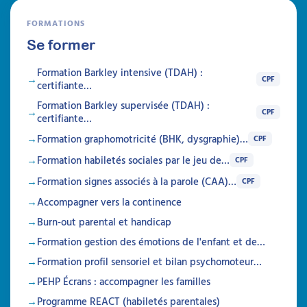
FORMATIONS
Se former
Formation Barkley intensive (TDAH) :
CPF
certifiante…
Formation Barkley supervisée (TDAH) :
CPF
certifiante…
Formation graphomotricité (BHK, dysgraphie)…
CPF
Prise en charge de la
Formation habiletés sociales par le jeu de…
CPF
douleur et des soins chez la
Formation signes associés à la parole (CAA)…
CPF
personne porteuse d’un
Accompagner vers la continence
TND
Burn-out parental et handicap
Formation gestion des émotions de l'enfant et de…
Attestation de formation
Formation profil sensoriel et bilan psychomoteur…
Cette formation allie théorie et pratique pour
aider à comprendre et gérer la douleur et les
PEHP Écrans : accompagner les familles
soins chez les individus porteurs de troubles
Programme REACT (habiletés parentales)
neuro-développementaux, en favorisant