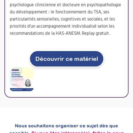
nouvelle prestation de bilan sensoriel, très
psychologue clinicienne et docteure en psychopathologie
demandée par les familles et les institutions,
du développement : le fonctionnement du TSA, ses
tout en enrichissant durablement votre
pratique professionnelle.
particularités sensorielles, cognitives et sociales, et les
priorités d'un accompagnement individualisé selon les
Prochaine session 05/10/2026
recommandations de la HAS-ANESM. Replay gratuit.
Durée 18h réparties sur 5 semaines
Inscriptions ouvertes
Découvrir ce matériel
À découvrir
Formations
Nous souhaitons organiser ce sujet dès que