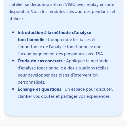
L’atelier se déroule sur 3h en VISIO avec replay ensuite
disponible. Voici les modules clés abordés pendant cet
atelier :
Introduction à la méthode d’analyse
Intervenant
fonctionnelle
: Comprendre les bases et
Objectifs
l’importance de l’analyse fonctionnelle dans
l’accompagnement des personnes avec TSA.
Décrypter les comportements-problèmes avec
Étude de cas concrets
: Appliquer la méthode
une méthode précise :
Après cet atelier, vous
d’analyse fonctionnelle à des situations réelles
Emilie Delépine
apprendrez une méthode d’analyse fonctionnelle
pour développer des plans d’intervention
Psychologue clinicienne et superviseuse
éprouvée pour identifier les raisons derrière les
personnalisés.
comportements-problèmes chez les personnes
Échange et questions
: Un espace pour discuter,
Émilie Delépine a obtenu en 2012 un master 2 de
avec TSA. Vous pourrez ainsi agir plus efficacement
clarifier vos doutes et partager vos expériences.
psychologie du développement humain et
dans votre quotidien professionnel.
handicaps à l’Université Rennes 2, puis un DIU de
Passer de la théorie à la pratique grâce à des
psychopathologie de la personne âgée à
études de cas :
Vous appliquerez les principes
l’Université d’Angers en 2020. Elle exerce comme
appris à des situations réelles et repartirez avec des
psychologue en IME après avoir travaillé en FAM,