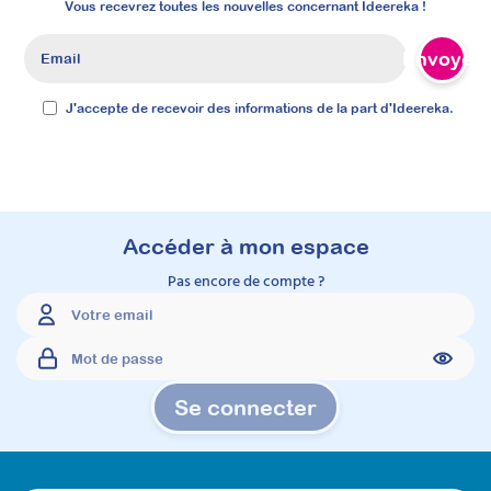
parents, grâce à des supports concrets et
Vous recevrez toutes les nouvelles concernant Ideereka !
réutilisables. Cette formation vous permettra
de proposer explicitement un
Envoyer
accompagnement que les familles
recherchent activement, répondant
précisément à leurs attentes dès l’annonce
J'accepte de recevoir des informations de la part d'Ideereka.
du diagnostic.
Prochaine session 26/08/2026
Durée 15h réparties sur 4 semaines
Inscriptions ouvertes
Accéder à mon espace
Pas encore de compte ?
À découvrir
Formations
Se connecter