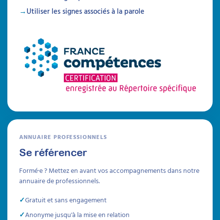
Utiliser les signes associés à la parole
Autisme, TDAH et sécurité
Identifier et prévenir les risques liés à la
sécurité
Attestation de formation
Cette formation permet aux professionnels et
aidants familiaux d'acquérir des compétences
pratiques pour assurer la sécurité et
l'autonomie des personnes avec TSA ou
TDAH, en prévenant les risques, en adaptant
leur environnement et en développant les
ANNUAIRE PROFESSIONNELS
compétences sécuritaires.
Se référencer
Durée 20h réparties sur 6 semaines
Formé·e ? Mettez en avant vos accompagnements dans notre
Être prévenu
annuaire de professionnels.
Gratuit et sans engagement
Formations
Anonyme jusqu'à la mise en relation