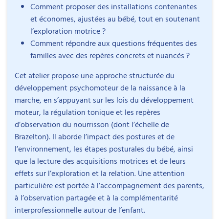
successions céphalo-caudale et proximo-distale,
Comment proposer des installations contenantes
variabilité interindividuelle.
et économes, ajustées au bébé, tout en soutenant
Maturation du système nerveux central :
l’exploration motrice ?
myélinisation, organisation progressive, place des
Comment répondre aux questions fréquentes des
réflexes précoces dans l’observation.
familles avec des repères concrets et nuancés ?
Articulation sensorimotrice : extéroception et
proprioception comme supports de la construction
Cet atelier propose une approche structurée du
motrice.
développement psychomoteur de la naissance à la
Intervenant
Régulation tonique et dimension tonico-
marche, en s’appuyant sur les lois du développement
émotionnelle : tonus postural, variations toniques,
moteur, la régulation tonique et les repères
« dialogue tonique » dans la relation.
d’observation du nourrisson (dont l’échelle de
Objectifs
Observation structurée du bébé : posture, tonus,
Brazelton). Il aborde l’impact des postures et de
réactions motrices, physiologie, états d’éveil,
l’environnement, les étapes posturales du bébé, ainsi
Elise Bénazet
Comprendre les grands repères du développement
capacités d’auto-régulation.
que la lecture des acquisitions motrices et de leurs
Psychomotricienne diplômée d’État et
psychomoteur de 0 à 2 ans (lois du
Repères d’observation du nouveau-né et
effets sur l’exploration et la relation. Une attention
professeure de danse
développement, variabilité, liens avec la
disponibilité relationnelle (face-à-face, indices
particulière est portée à l’accompagnement des parents,
maturation neurologique).
corporels, ajustement de l’adulte).
à l’observation partagée et à la complémentarité
Élise Bénazet a obtenu le diplôme d’État de
Savoir observer un bébé de manière structurée
Échelle de Brazelton : objectifs, principes
interprofessionnelle autour de l’enfant.
psychomotricienne à l’Université Paris VI en 2004.