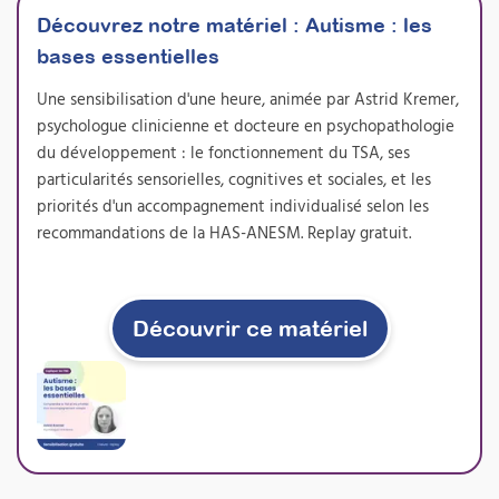
En intégrant l’évaluation sensorielle à vos
Découvrez notre matériel :
bilans psychomoteurs, vous gagnez en
Autisme : les
précision clinique et adaptez efficacement
bases essentielles
vos passations de tests. Cette formation vous
permet de proposer concrètement une
Une sensibilisation d'une heure, animée par Astrid Kremer,
nouvelle prestation de bilan sensoriel, très
psychologue clinicienne et docteure en psychopathologie
demandée par les familles et les institutions,
du développement : le fonctionnement du TSA, ses
tout en enrichissant durablement votre
pratique professionnelle.
particularités sensorielles, cognitives et sociales, et les
priorités d'un accompagnement individualisé selon les
Prochaine session 05/10/2026
recommandations de la HAS-ANESM. Replay gratuit.
Durée 18h réparties sur 5 semaines
Inscriptions ouvertes
Découvrir ce matériel
À découvrir
Formations