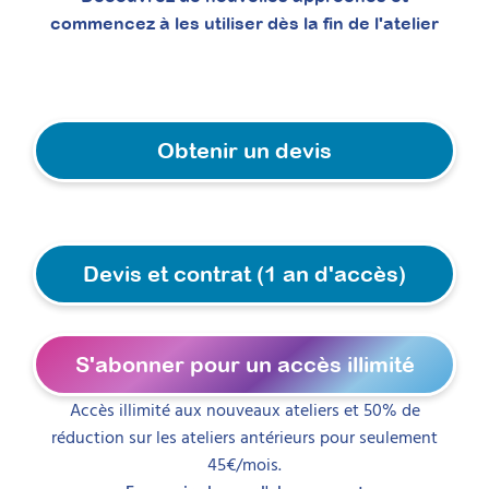
commencez à les utiliser dès la fin de l'atelier
Attestation de formation
Apprenez à structurer une démarche claire
de psychoéducation du TSA à destination des
parents, grâce à des supports concrets et
réutilisables. Cette formation vous permettra
Obtenir un devis
de proposer explicitement un
accompagnement que les familles
recherchent activement, répondant
précisément à leurs attentes dès l’annonce
du diagnostic.
Devis et contrat (1 an d'accès)
Prochaine session 26/08/2026
Durée 15h réparties sur 4 semaines
Inscriptions ouvertes
S'abonner pour un accès illimité
À découvrir
Accès illimité aux nouveaux ateliers et 50% de
réduction sur les ateliers antérieurs pour seulement
Formations
45€/mois.