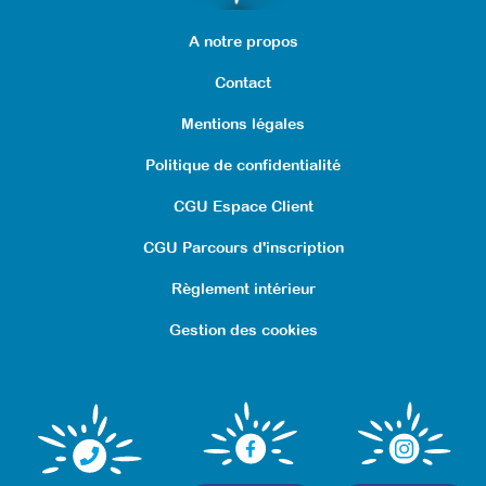
A notre propos
Contact
Mentions légales
Politique de confidentialité
CGU Espace Client
CGU Parcours d'inscription
Evaluer un adulte avec TSA
Règlement intérieur
à l’aide de méthodologies
Gestion des cookies
et outils
Attestation de formation
Cette formation permet d’avoir un panel
d’outils d’évaluations globales ou par
domaines qui permet à tout professionnel
d’ajuster ensuite sa pratique au quotidien en