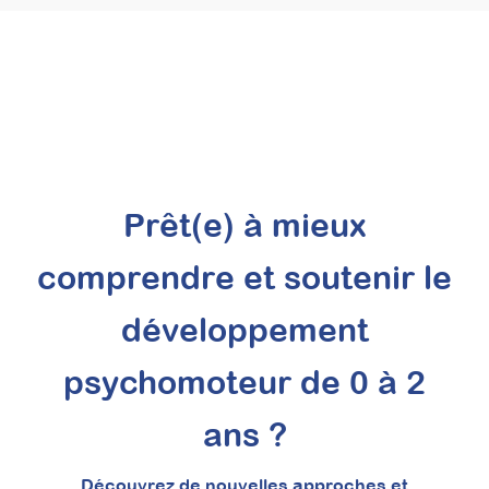
Prêt(e) à mieux
comprendre et soutenir le
Mettre en place des
séances
développement
d’accompagnement
psychomoteur de 0 à 2
parental après le
diagnostic TSA : structurer
ans ?
pour mieux valoriser votre
psychoéducation
Découvrez de nouvelles approches et