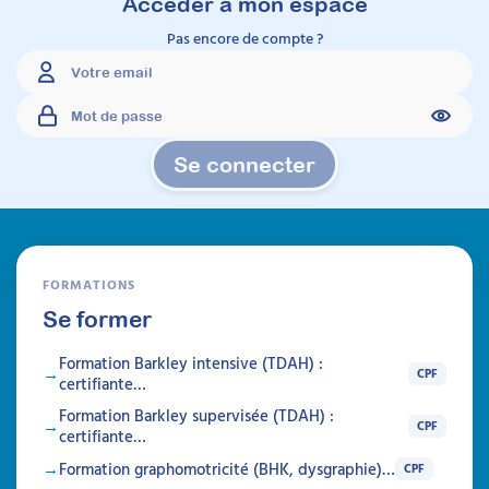
Accéder à mon espace
Attestation de formation
Pas encore de compte ?
Cette formation allie théorie et pratique pour
aider à comprendre et gérer la douleur et les
soins chez les individus porteurs de troubles
neuro-développementaux, en favorisant
l'observation clinique et la psycho-éducation
Durée 18h réparties sur 5 semaines
Se connecter
Être prévenu
Formations
FORMATIONS
Se former
Formation Barkley intensive (TDAH) :
CPF
certifiante…
Formation Barkley supervisée (TDAH) :
CPF
certifiante…
Formation graphomotricité (BHK, dysgraphie)…
CPF