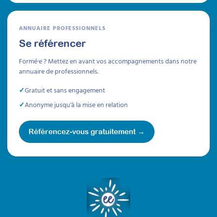
psycho-éducatifs
d’accompagnement pour
ANNUAIRE PROFESSIONNELS
des adultes avec TSA
Se référencer
Attestation de formation
Formé·e ? Mettez en avant vos accompagnements dans notre
Cette formation pratique permet d’avoir une
annuaire de professionnels.
méthodologie de pratique qui peut être
transposable à différents outils de
Gratuit et sans engagement
médiations, en tenant compte des centres
d’intérêt de l'adulte autiste.
Anonyme jusqu'à la mise en relation
Durée 10h réparties sur 4 semaines
Référencez-vous gratuitement →
Être prévenu
Formations