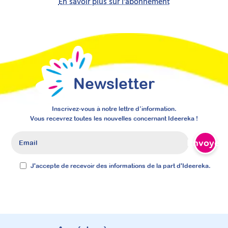
En savoir plus sur l'abonnement
Newsletter
Inscrivez-vous à notre lettre d’information.
Vous recevrez toutes les nouvelles concernant Ideereka !
Envoyer
Prise en charge de la
J'accepte de recevoir des informations de la part d'Ideereka.
douleur et des soins chez la
personne porteuse d’un
TND