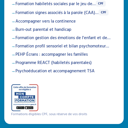
Formation habiletés sociales par le jeu de…
CPF
Formation signes associés à la parole (CAA)…
CPF
Accompagner vers la continence
Burn-out parental et handicap
Formation gestion des émotions de l'enfant et de…
Autisme, TDAH et sécurité
Formation profil sensoriel et bilan psychomoteur…
Identifier et prévenir les risques liés à la
PEHP Écrans : accompagner les familles
sécurité
Programme REACT (habiletés parentales)
Attestation de formation
Psychoéducation et accompagnement TSA
Cette formation permet aux professionnels et
aidants familiaux d'acquérir des compétences
pratiques pour assurer la sécurité et
l'autonomie des personnes avec TSA ou
TDAH, en prévenant les risques, en adaptant
leur environnement et en développant les
compétences sécuritaires.
Formations éligibles CPF, sous réserve de vos droits
Durée 20h réparties sur 6 semaines