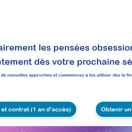
nsorielle pour renforcer vos bilans psycho
clairement les pensées obsession
activité
Profil de Dunn 2 et autres outils
tement dès votre prochaine s
lans psychomoteurs, vous gagnez en précision clinique et adaptez effi
e nouvelles approches et commencez à les utiliser dès la fin 
lle prestation de bilan sensoriel, très demandée par les familles et 
 et contrat (1 an d'accès)
Obtenir un