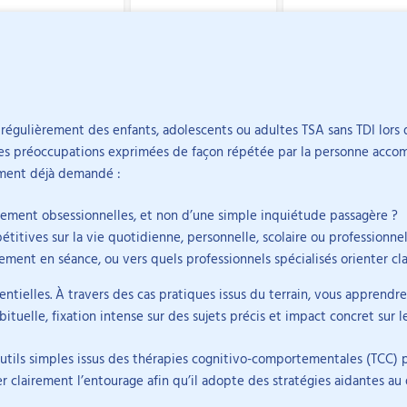
 les TND
tes du thème.
régulièrement des enfants, adolescents ou adultes TSA sans TDI lors
firment la présence de pensées réellement obsessionnelles
.
taines préoccupations exprimées de façon répétée par la personne acc
ionnelles sur la vie quotidienne (personnelle, scolaire ou professio
té chaotique et au besoin de contrôle.
ement déjà demandé :
 avec les outils issus des TCC, ou vers quels professionnels oriente
es ruminations et de l’anxiété.
cle
DIY
Replay
ancé et régulation affective fragile.
llement obsessionnelles, et non d’une simple inquiétude passagère ?
orps limitant la gestion des émotions.
étitives sur la vie quotidienne, personnelle, scolaire ou profession
ectionnisme, culpabilité et sur-responsabilisation.
. Elle est titulaire
ment en séance, ou vers quels professionnels spécialisés orienter cla
on, l’analyse fonctionnelle et l’exposition avec habituation.
e et cognitive ainsi
riel et de tolérance à l’échec pour canaliser les pensées.
ntielles. À travers des cas pratiques issus du terrain, vous apprendrez
ognitives et
ituelle, fixation intense sur des sujets précis et impact concret sur 
tils simples issus des thérapies cognitivo-comportementales (TCC) p
et d’adultes. Elle a
r clairement l’entourage afin qu’il adopte des stratégies aidantes au 
rie adulte au CHU de