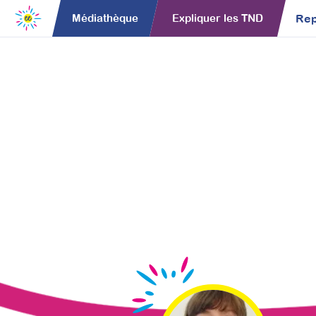
Médiathèque
Expliquer les TND