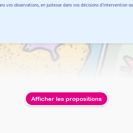
diagnostiques et
ans vos observations, en justesse dans vos décisions d’intervention o
mobilise notamment
DR et la pleine
Afficher les propositions