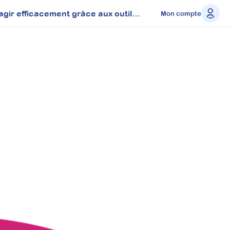
Repérer précisément les pensées obsessionnelles (TSA) et agir efficacement grâce aux outils concrets des TCC
Mon compte