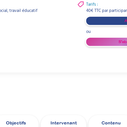
Tarifs :
ial, travail éducatif
40
€
TTC par
participa
A
ou
S'ab
Objectifs
Intervenant
Contenu