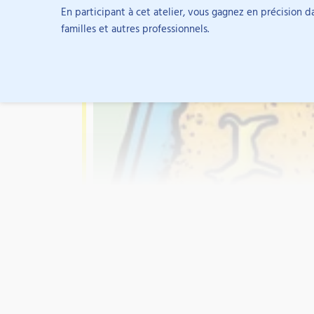
Grenoble, où elle réalisait des bilans cliniques et 
En participant à cet atelier, vous gagnez en précision d
animait des groupes thérapeutiques. Sa pratique 
familles et autres professionnels.
les thérapies cognitives et comportementales, l’EM
conscience.