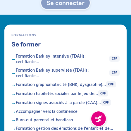
Se connecter
parents, grâce à des supports concrets et
réutilisables. Cette formation vous permettra
de proposer explicitement un
accompagnement que les familles
recherchent activement, répondant
précisément à leurs attentes dès l’annonce
FORMATIONS
du diagnostic.
Se former
Prochaine session 26/08/2026
Formation Barkley intensive (TDAH) :
Durée 15h réparties sur 4 semaines
CPF
certifiante…
Inscriptions ouvertes
Formation Barkley supervisée (TDAH) :
CPF
certifiante…
À découvrir
Formation graphomotricité (BHK, dysgraphie)…
CPF
Formation habiletés sociales par le jeu de…
CPF
Formations
Formation signes associés à la parole (CAA)…
CPF
Accompagner vers la continence
Burn-out parental et handicap
Signaler un problè
Formation gestion des émotions de l'enfant et de…