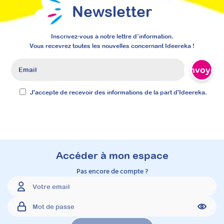
Newsletter
Inscrivez-vous à notre lettre d’information.
Vous recevrez toutes les nouvelles concernant Ideereka !
Envoyer
Mettre en place des
J'accepte de recevoir des informations de la part d'Ideereka.
séances
d’accompagnement
parental après le
diagnostic TSA : structurer
Accéder à mon espace
pour mieux valoriser votre
Pas encore de compte ?
psychoéducation
Attestation de formation
Apprenez à structurer une démarche claire
de psychoéducation du TSA à destination des