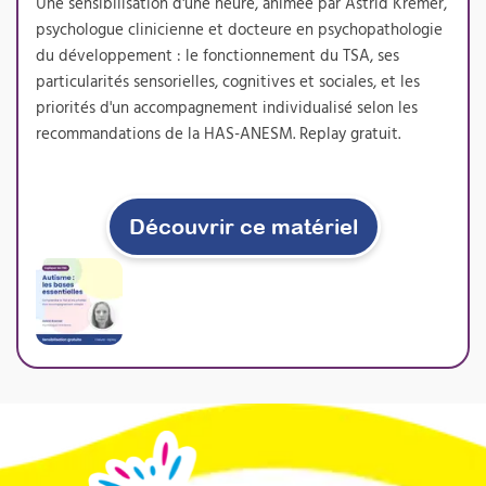
Une sensibilisation d'une heure, animée par Astrid Kremer,
nouvelle prestation de bilan sensoriel, très
psychologue clinicienne et docteure en psychopathologie
demandée par les familles et les institutions,
du développement : le fonctionnement du TSA, ses
tout en enrichissant durablement votre
pratique professionnelle.
particularités sensorielles, cognitives et sociales, et les
priorités d'un accompagnement individualisé selon les
Prochaine session 05/10/2026
recommandations de la HAS-ANESM. Replay gratuit.
Durée 18h réparties sur 5 semaines
Inscriptions ouvertes
Découvrir ce matériel
À découvrir
Formations