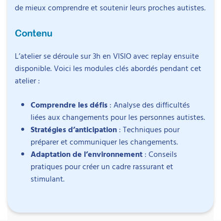
de mieux comprendre et soutenir leurs proches autistes.
Contenu
L’atelier se déroule sur 3h en VISIO avec replay ensuite
Intervenant
disponible. Voici les modules clés abordés pendant cet
atelier :
Comprendre les défis
: Analyse des difficultés
liées aux changements pour les personnes autistes.
Bénédicte Hubert
Stratégies d’anticipation
: Techniques pour
Psychologue et neuropsychologue
Objectifs
préparer et communiquer les changements.
Adaptation de l’environnement
: Conseils
Bénédicte Hubert est psychologue et
pratiques pour créer un cadre rassurant et
Comprendre
les réactions des personnes autistes
neuropsychologue, avec une formation
stimulant.
face aux changements pour réduire leur anxiété.
complémentaire en thérapies cognitives et
Communiquer
efficacement les changements aux
comportementales. Elle exerce en libéral à Chalon-
personnes autistes, pour minimiser l’anxiété et les
sur-Saône après avoir travaillé en unité de
incompréhensions.