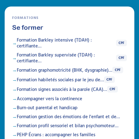
FORMATIONS
Se former
Formation Barkley intensive (TDAH) :
CPF
certifiante…
Formation Barkley supervisée (TDAH) :
CPF
certifiante…
Formation graphomotricité (BHK, dysgraphie)…
CPF
Prise en charge de la
Formation habiletés sociales par le jeu de…
CPF
douleur et des soins chez la
Formation signes associés à la parole (CAA)…
CPF
personne porteuse d’un
Accompagner vers la continence
TND
Burn-out parental et handicap
Formation gestion des émotions de l'enfant et de…
Attestation de formation
Formation profil sensoriel et bilan psychomoteur…
Cette formation allie théorie et pratique pour
aider à comprendre et gérer la douleur et les
PEHP Écrans : accompagner les familles