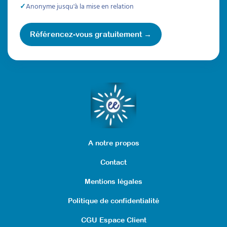
Anonyme jusqu'à la mise en relation
Référencez-vous gratuitement →
A notre propos
Contact
Créer des programmes
Mentions légales
psycho-éducatifs
Politique de confidentialité
d’accompagnement pour
CGU Espace Client
des adultes avec TSA