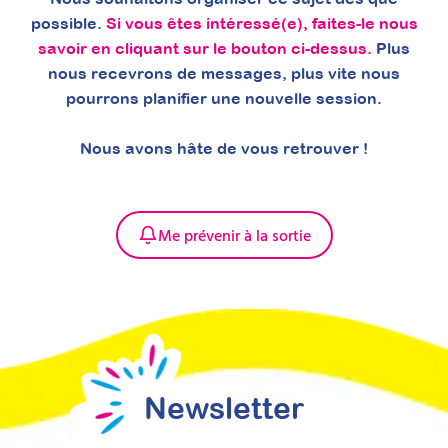
possible.
Si vous êtes intéressé(e), faites-le nous
savoir en cliquant sur le bouton ci-dessus.
Plus
nous recevrons de messages, plus vite nous
pourrons planifier une nouvelle session.
Nous avons hâte de vous retrouver !
Mettre en place des
séances
Me prévenir à la sortie
d’accompagnement
parental après le
diagnostic TSA : structurer
pour mieux valoriser votre
psychoéducation
Newsletter
Attestation de formation
Apprenez à structurer une démarche claire