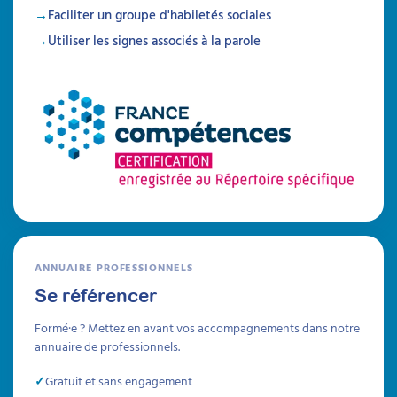
Faciliter un groupe d'habiletés sociales
Utiliser les signes associés à la parole
Autisme, TDAH et sécurité
Identifier et prévenir les risques liés à la
sécurité
Attestation de formation
Cette formation permet aux professionnels et
aidants familiaux d'acquérir des compétences
pratiques pour assurer la sécurité et
l'autonomie des personnes avec TSA ou
TDAH, en prévenant les risques, en adaptant
leur environnement et en développant les
ANNUAIRE PROFESSIONNELS
compétences sécuritaires.
Se référencer
Durée 20h réparties sur 6 semaines
Formé·e ? Mettez en avant vos accompagnements dans notre
Être prévenu
annuaire de professionnels.
Gratuit et sans engagement
Formations