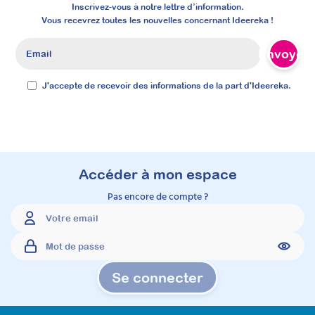
de psychoéducation du TSA à destination des
Inscrivez-vous à notre lettre d’information.
parents, grâce à des supports concrets et
Vous recevrez toutes les nouvelles concernant Ideereka !
réutilisables. Cette formation vous permettra
de proposer explicitement un
Envoyer
accompagnement que les familles
recherchent activement, répondant
précisément à leurs attentes dès l’annonce
J'accepte de recevoir des informations de la part d'Ideereka.
du diagnostic.
Prochaine session 26/08/2026
Durée 15h réparties sur 4 semaines
Inscriptions ouvertes
Accéder à mon espace
Pas encore de compte ?
À découvrir
Formations
Se connecter