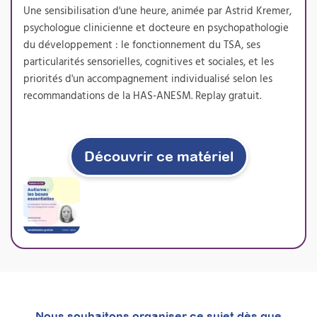
permet de proposer concrètement une
Une sensibilisation d'une heure, animée par Astrid Kremer,
nouvelle prestation de bilan sensoriel, très
psychologue clinicienne et docteure en psychopathologie
demandée par les familles et les institutions,
du développement : le fonctionnement du TSA, ses
tout en enrichissant durablement votre
pratique professionnelle.
particularités sensorielles, cognitives et sociales, et les
priorités d'un accompagnement individualisé selon les
Prochaine session 05/10/2026
recommandations de la HAS-ANESM. Replay gratuit.
Durée 18h réparties sur 5 semaines
Inscriptions ouvertes
Découvrir ce matériel
À découvrir
Formations
Nous souhaitons organiser ce sujet dès que