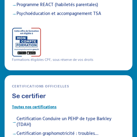
soins chez les individus porteurs de troubles
Programme REACT (habiletés parentales)
neuro-développementaux, en favorisant
l'observation clinique et la psycho-éducation
Psychoéducation et accompagnement TSA
Durée 18h réparties sur 5 semaines
Être prévenu
Formations
Formations éligibles CPF, sous réserve de vos droits
CERTIFICATIONS OFFICIELLES
Se certifier
Toutes nos certifications
Certification Conduire un PEHP de type Barkley
(TDAH)
Certification graphomotricité : troubles…