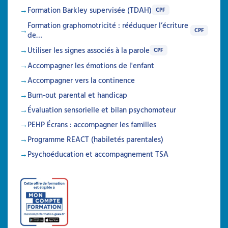
Formation Barkley supervisée (TDAH)
CPF
Les signes associés à la
Formation graphomotricité : rééduquer l’écriture
CPF
de…
parole : Outil clé pour vos
Utiliser les signes associés à la parole
établissements
CPF
Accompagner les émotions de l'enfant
Formation en intra
Accompagner vers la continence
Attestation de participation
Burn-out parental et handicap
Une formation sur mesure pour intégrer les
signes associés à la parole dans vos
Évaluation sensorielle et bilan psychomoteur
établissements. Enrichissez les pratiques de
PEHP Écrans : accompagner les familles
vos équipes, améliorez la communication
avec les usagers et favorisez une inclusion
Programme REACT (habiletés parentales)
durable
Psychoéducation et accompagnement TSA
Durée 14h
Sur mesure
Articles