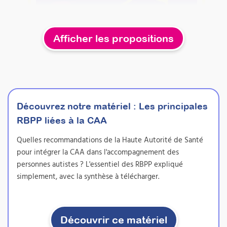
Afficher les propositions
Découvrez notre matériel :
Les principales
RBPP liées à la CAA
Quelles recommandations de la Haute Autorité de Santé
Utiliser les signes associés
pour intégrer la CAA dans l'accompagnement des
à la parole comme moyen
personnes autistes ? L'essentiel des RBPP expliqué
de CAA
simplement, avec la synthèse à télécharger.
auprès d'usagers présentant des troubles
de la communication
Attestation de formation
Découvrir ce matériel