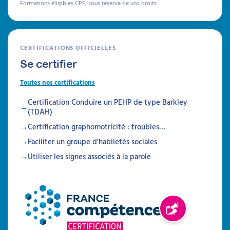
Formations éligibles CPF, sous réserve de vos droits
CERTIFICATIONS OFFICIELLES
Se certifier
Toutes nos certifications
Certification Conduire un PEHP de type Barkley
(TDAH)
Certification graphomotricité : troubles…
Faciliter un groupe d'habiletés sociales
Utiliser les signes associés à la parole
Expression et
communication en MAS-
FAM
Signaler un problè
RBPP HAS Qualité de vie en MAS-FAM de
2013