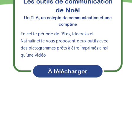
Les outils de communication
de Noël
Un TLA, un calepin de communication et une
comptine
En cette période de fêtes, Ideereka et
Nathalie Ritter
Line Perrin
Avec
,
Avec
,
Nathalinette vous proposent deux outils avec
thophoniste, autrice et créatrice
Orthophoniste et créatrice du site
des pictogrammes prêts à être imprimés ainsi
d’outils pédagogiques
CAAPratik
qu’une vidéo.
À télécharger