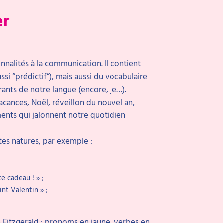
er
nnalités à la communication. Il contient
ussi “prédictif”), mais aussi du vocabulaire
rants de notre langue (encore, je…).
acances, Noël, réveillon du nouvel an,
ments qui jalonnent notre quotidien
es natures, par exemple :
e cadeau ! » ;
int Valentin » ;
e Fitzgerald : pronoms en jaune, verbes en