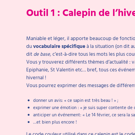
Outil 1 : Calepin de l’hiv
Maniable et léger, il apporte beaucoup de fonctio
du
vocabulaire spécifique
à la situation (on dit a
dit
de base,
c’est-à-dire tous les mots les plus cou
Vous y trouverez différents thèmes d’actualité : v
Epiphanie, St Valentin etc… bref, tous ces événe
hivernal !
Vous pourrez exprimer des messages de différent
donner un avis: « ce sapin est très beau ! » ;
exprimer une émotion : « je suis super contente de c
anticiper un événement: « Le 14 février, ce sera la sa
…et bien plus encore !
Le code couleur utilisé dans ce calepin est le cod