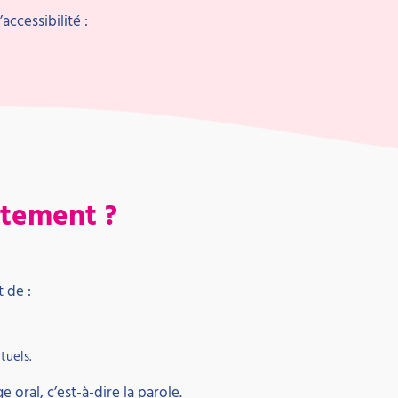
accessibilité :
ctement ?
 de :
tuels.
 oral, c’est-à-dire la parole.