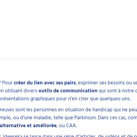
 Pour
créer du lien avec ses pairs
, exprimer ses besoins ou s
n utilisant divers
outils de communication
qui sont à notre 
représentations graphiques pour n’en citer que quelques-uns.
euses sont les personnes en situation de handicap qui ne peu
xemple, ou d’une maladie, telle que Parkinson. Dans ces cas, 
lternative et améliorée
, ou CAA.
, Ideereka se lance dans une série d’articles, de vidéos et de p