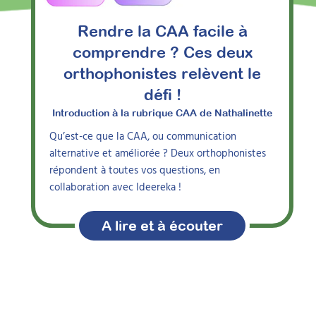
Rendre la CAA facile à
comprendre ? Ces deux
orthophonistes relèvent le
défi !
Publié le
15 déc. 2022
Mis à jour le
13 juil. 2026
Introduction à la rubrique CAA de Nathalinette
Qu’est-ce que la CAA, ou communication
Par
Nathalie Ritter
alternative et améliorée ? Deux orthophonistes
Orthophoniste, autrice et créatrice
répondent à toutes vos questions, en
d’outils pédagogiques
collaboration avec Ideereka !
A lire et à écouter