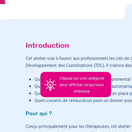
Pour aller plus loin sur Rééduquer
Introduction
Objectifs
Intervenant
Nos formations, la certification et les ressources gratui
Cet atelier vise à fournir aux professionnels les clés d
Définir et identifier le TDC, découvrir comment repé
Développement des Coordinations (TDC). Il traitera des
Comprendre les enjeux de l’écriture non automatis
Appliquer des adaptations et des stratégies de ré
Arti
Cliquez sur une catégorie
Julia Duvernay
Qu’est-ce qui définit le Trouble Développemental 
pour afficher ce qui vous
Quels sont les signes d’une écriture non automatis
Psychomotricienne diplômée d’État et enseig
intéresse
Quelles adaptations peuvent être mises en place pou
formation initiale des psychomotriciens
Quels conseils de rééducation peut-on donner pour 
Julia Duvernay exerce la psychomotricité en libéral 
Pour qui ?
CMP, CMPP et CATTP auprès d’enfants et d’adolesce
Certifications
à l’Institut de formation en psychomotricité de la P
Conçu principalement pour les thérapeutes, cet atelier 
intervient comme formatrice.
P