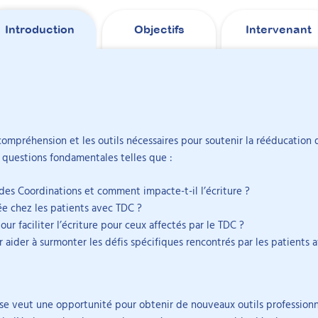
Introduction
Objectifs
Intervenant
 l'écriture
tes du thème.
e compréhension et les outils nécessaires pour soutenir la rééducation
rer ses signes d’alerte dans le contexte de l’écriture.
 questions fondamentales telles que :
ée chez les patients avec TDC
Sa pratique compre
éducation spécifiques
troubles des apprent
cle
DIY
des Coordinations et comment impacte-t-il l’écriture ?
relaxation et le sou
ée chez les patients avec TDC ?
nante en
formations en intégr
r faciliter l’écriture pour ceux affectés par le TDC ?
graphomotricité, éd
aider à surmonter les défis spécifiques rencontrés par les patients 
pédagogique.
et a travaillé en
nts. Elle enseigne
itié-Salpêtrière et
se veut une opportunité pour obtenir de nouveaux outils professionnel
rendre en charge les troubles graphomote