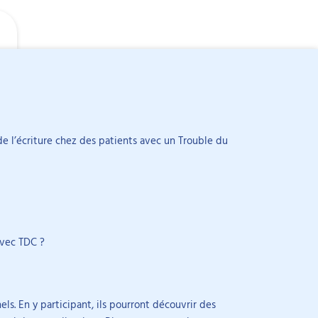
 de l’écriture chez des patients avec un Trouble du
nd le bilan psychomoteur, l’accompagnement des
issages et de l’attention, la graphomotricité, la
tien à la parentalité. Son parcours comprend des
ation sensorielle, troubles neurovisuels,
ucation thérapeutique du patient et ingénierie
avec TDC ?
s. En y participant, ils pourront découvrir des
urs