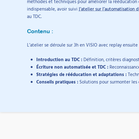
méthodes et techniques pour améliorer la rééducation d
indispensable, avoir suivi
l’atelier sur l’automatisatio
Vous prenez en charge des troubles de l'écritur
au TDC.
financement CPF.
Contenu :
L’atelier se déroule sur 3h en VISIO avec replay ensuite
Introduction au TDC :
Définition, critères diagnost
Annuaire
Écriture non automatisée et TDC :
Reconnaissance
Stratégies de rééducation et adaptations :
Techni
Un
Conseils pratiques :
Solutions pour surmonter les 
Votre enfant peine à écrire ? Trouvez un profes