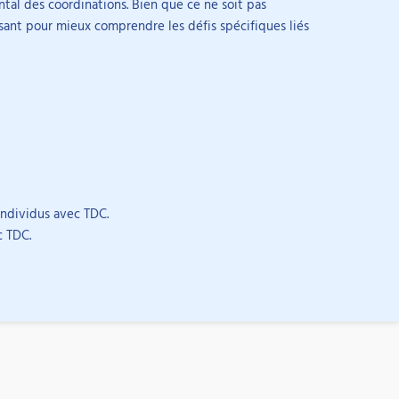
tal des coordinations. Bien que ce ne soit pas
issant pour mieux comprendre les défis spécifiques liés
rise votre expertise et est éligible au
individus avec TDC.
ture
c TDC.