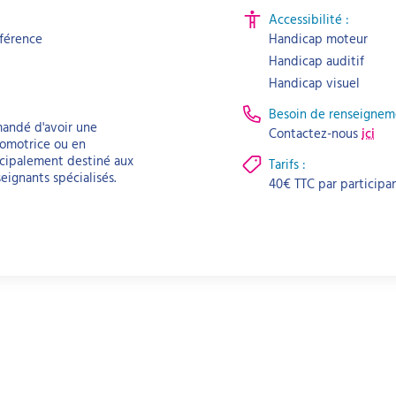
Accessibilité :
férence
Handicap moteur
Handicap auditif
Handicap visuel
Besoin de renseignem
mmandé d'avoir une
Contactez-nous
ici
omotrice ou en
incipalement destiné aux
Tarifs :
ignants spécialisés.
40
€
TTC par
participa