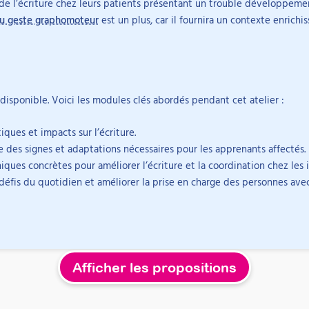
e l’écriture chez leurs patients présentant un trouble développemen
n du geste graphomoteur
est un plus, car il fournira un contexte enrich
e ? La certification Prendre en charge les troubles graphomoteurs valo
Voir la certification
 disponible. Voici les modules clés abordés pendant cet atelier :
iques et impacts sur l’écriture.
 des signes et adaptations nécessaires pour les apprenants affectés.
ques concrètes pour améliorer l’écriture et la coordination chez les 
 professionnel de la rééducation de l'écri
défis du quotidien et améliorer la prise en charge des personnes ave
sionnel formé à la rééducation de l'écriture près de chez vous.
Trouver un professionnel
Afficher les propositions