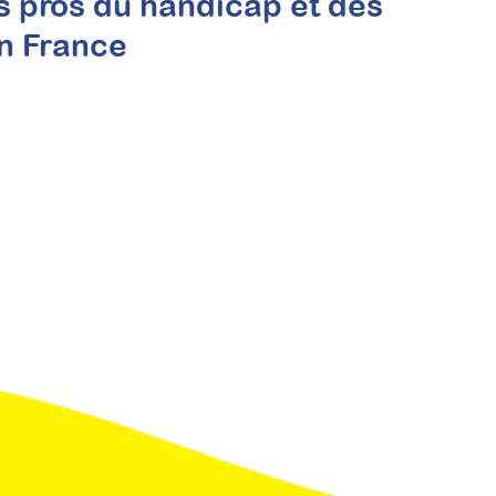
s pros du handicap et des
en France