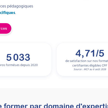
rces pédagogiques
cifiques
.
rces
4,71/5
5 033
de satisfaction sur nos forma
pros formés.es depuis
2020
certifiantes éligibles CPF
Source : MCF au 6 août 2026
e former par domaine d'experti