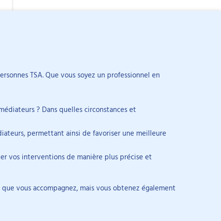
personnes TSA. Que vous soyez un professionnel en
lement auprès d’établissements médico-sociaux
 des supervisions et des analyses de situations.
édiateurs ? Dans quelles circonstances et
nt notamment sur les TND, la communication
rée, les particularités sensorielles, les évaluations
ateurs, permettant ainsi de favoriser une meilleure
’analyse des comportements.
ter vos interventions de manière plus précise et
idus que vous accompagnez, mais vous obtenez également