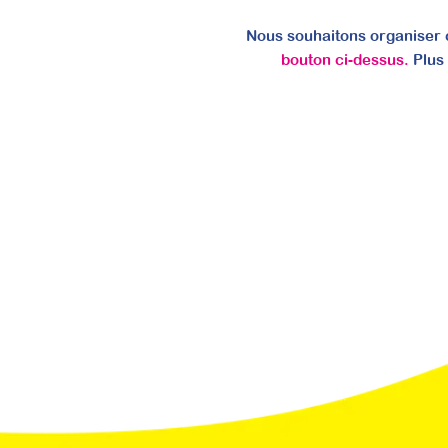
Nous souhaitons organiser c
bouton ci-dessus.
Plus
Maîtriser l’évaluation se
Attestation de formation
En intégrant l’évaluation sensorielle à vos bi
vous permet de proposer concrètement une nouve
durablement votre pratique professionnelle.
Prochaine session 05/10/2026
Durée 18h réparties sur 5 semaines
Inscriptions ouvertes