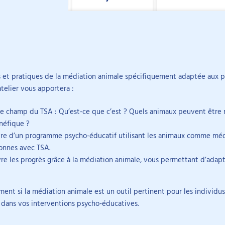
 les TND
tes du thème.
es et pratiques de la médiation animale spécifiquement adaptée aux 
spécifiques aux personnes avec TSA.
atelier vous apportera :
éducatif par la médiation animale.
Elle intervient éga
apter les interventions.
pour des formations,
cle
DIY
Replay
e champ du TSA : Qu’est-ce que c’est ? Quels animaux peuvent être m
Ses activités porte
néfique ?
alternative et amélio
re d’un programme psycho-éducatif utilisant les animaux comme médi
fonctionnelles et l
sychologie du
sonnes avec TSA.
 Rennes 2, puis un
uivre les progrès grâce à la médiation animale, vous permettant d’adap
niversité d’Angers
ès avoir travaillé
lement si la médiation animale est un outil pertinent pour les indiv
 dans vos interventions psycho-éducatives.