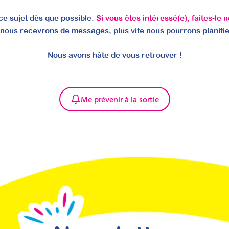
e sujet dès que possible.
Si vous êtes intéressé(e), faites-le 
 nous recevrons de messages, plus vite nous pourrons planifie
Nous avons hâte de vous retrouver !
nsorielle pour renforcer vos bilans psycho
activité
Me prévenir à la sortie
Profil de Dunn 2 et autres outils
lans psychomoteurs, vous gagnez en précision clinique et adaptez effi
lle prestation de bilan sensoriel, très demandée par les familles et 