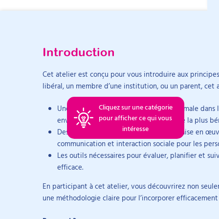
Pour aller plus loin sur Expliquer
Introduction
Objectifs
Intervenant
Nos formations, la certification et les ressources gratui
Cet atelier est conçu pour vous introduire aux princip
Comprendre les principes de la médiation animale 
libéral, un membre d’une institution, ou un parent, cet 
Planifier et mettre en place un programme psycho-
Découvrir des outils d’évaluation pour suivre et ad
Arti
Cliquez sur une catégorie
Emilie Delépine
Une compréhension de la médiation animale dans l
pour afficher ce qui vous
environnements cette approche est-elle la plus bé
Psychologue clinicienne et superviseuse
intéresse
Des nouveaux outils pratiques pour la mise en œuv
Émilie Delépine a obtenu en 2012 un master 2 de p
communication et interaction sociale pour les per
développement humain et handicaps à l’Université
Les outils nécessaires pour évaluer, planifier et s
DIU de psychopathologie de la personne âgée à l’U
efficace.
Formations
en 2020. Elle exerce comme psychologue en IME apr
En participant à cet atelier, vous découvrirez non seu
en FAM, foyer de vie et foyer occupationnel.
une méthodologie claire pour l’incorporer efficacement