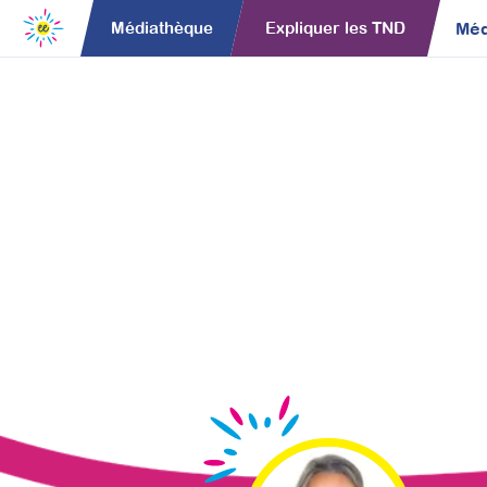
Méd
Médiathèque
Expliquer les TND