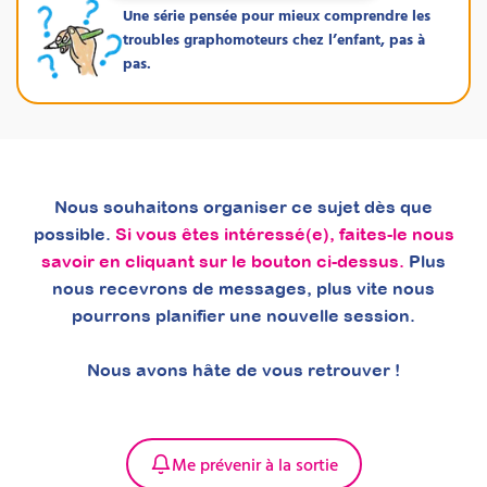
Une série pensée pour mieux comprendre les
troubles graphomoteurs
troubles graphomoteurs chez l’enfant, pas à
chez l’enfant
pas.
Formation certifiante - RS6770 de France
Compétences
Attestation de formation
Formation 100% en ligne, certifiante RS6770.
Développez une approche globale des
Nous souhaitons organiser ce sujet dès que
troubles graphomoteurs avec Julia Duvernay,
psychomotricienne et enseignante à l'IFP
possible.
Si vous êtes intéressé(e), faites-le nous
Salpêtrière. De l'évaluation fine à la
savoir en cliquant sur le bouton ci-dessus.
Plus
rééducation ciblée, maîtrisez une
nous recevrons de messages, plus vite nous
méthodologie complète pour accompagner
pourrons planifier une nouvelle session.
efficacement vos patients, avec des outils
pratiques immédiatement applicables en
séance.
Nous avons hâte de vous retrouver !
Prochaine session 14/09/2026
Durée 56h réparties sur 14
semaines
Me prévenir à la sortie