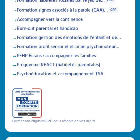
Formation habiletés sociales par le jeu de…
Articles
Formation signes associés à la parole (CAA)…
CPF
Accompagner vers la continence
Burn-out parental et handicap
Formation gestion des émotions de l'enfant et de…
Formation profil sensoriel et bilan psychomoteur…
PEHP Écrans : accompagner les familles
Programme REACT (habiletés parentales)
Psychoéducation et accompagnement TSA
Top-down et bottom-up en
Formations éligibles CPF, sous réserve de vos droits
rééducation graphomotrice