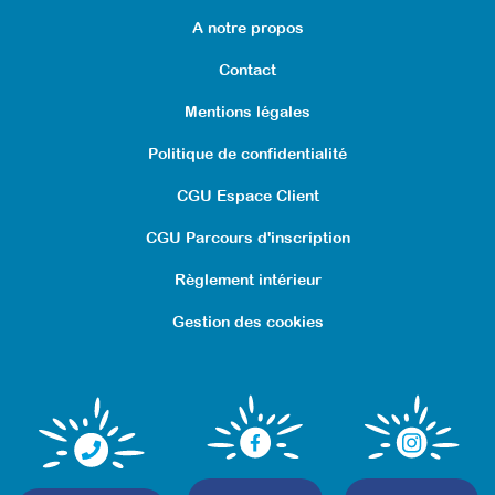
auditive stimulante pour une découverte
A notre propos
joyeuse et efficace de l'alphabet !
Contact
À télécharger
Mentions légales
Articles
Politique de confidentialité
CGU Espace Client
CGU Parcours d'inscription
Règlement intérieur
Gestion des cookies