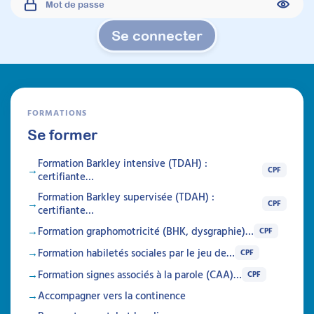
l'identification de leurs ressentis physiques,
facilitant ainsi la reconnaissance et la gestion
de leurs états émotionnels. Un support
Se connecter
précieux à télécharger sans attendre !
À télécharger
Évènements
FORMATIONS
Se former
Formation Barkley intensive (TDAH) :
CPF
certifiante…
Formation Barkley supervisée (TDAH) :
CPF
certifiante…
Formation graphomotricité (BHK, dysgraphie)…
CPF
Formation habiletés sociales par le jeu de…
CPF
Formation signes associés à la parole (CAA)…
CPF
Accompagner vers la continence