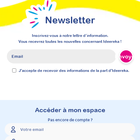
Newsletter
Inscrivez-vous à notre lettre d’information.
Vous recevrez toutes les nouvelles concernant Ideereka !
Envoyer
J'accepte de recevoir des informations de la part d'Ideereka.
Carnet de l’intéroception
pour les personnes autistes
: Mieux comprendre et
gérer ses émotions
Accéder à mon espace
Accompagnez les personnes autistes dans la
Pas encore de compte ?
compréhension de leurs émotions grâce à
notre "Carnet de l'intéroception". Cet outil
pratique et intuitif les guide pas à pas dans