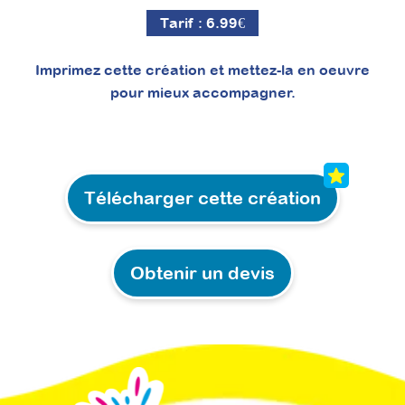
Tarif :
6.99
€
Imprimez cette création et mettez-la en oeuvre
pour mieux accompagner.
Forum d’été sur les
émotions
Télécharger cette création
Tout sur les émotions, en replay jusqu'au 31
aout !
Attestation de participation
Obtenir un devis
Rejoignez-nous pour le Forum d'été
d'Ideereka, le rendez-vous à ne pas manquer
où les émotions sont à l'honneur ! Pendant
après-midis, du 9 au 11 juillet, nous allons
explorer le monde fascinant des émotions
pour l'accompagnement de nos patients et
élèves. C'est une occasion parfaite pour