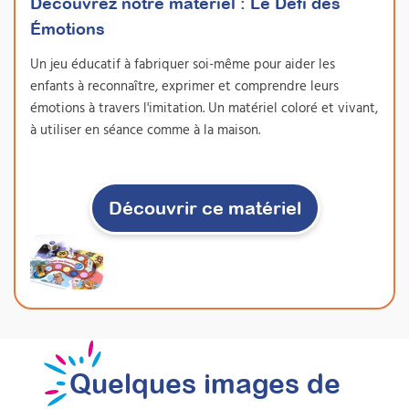
Découvrez notre matériel :
Le Défi des
Émotions
Un jeu éducatif à fabriquer soi-même pour aider les
enfants à reconnaître, exprimer et comprendre leurs
émotions à travers l'imitation. Un matériel coloré et vivant,
à utiliser en séance comme à la maison.
Découvrir ce matériel
Comprendre et
accompagner les émotions
– du jeune enfant à
l’adolescent
Quelques images de
De la théorie scientifique à une