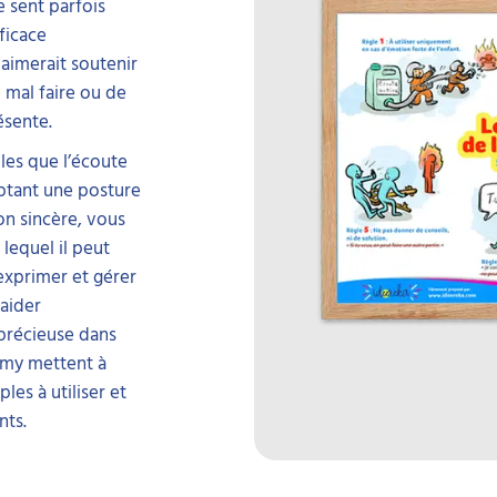
 sent parfois
ficace
 aimerait soutenir
de mal faire ou de
ésente.
iles que l’écoute
optant une posture
n sincère, vous
 lequel il peut
exprimer et gérer
aider
précieuse dans
lémy mettent à
les à utiliser et
nts.