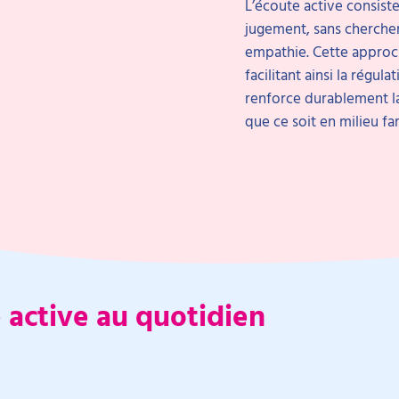
L’écoute active consiste
jugement, sans cherche
empathie. Cette approch
facilitant ainsi la régu
renforce durablement la
que ce soit en milieu fam
e active au quotidien