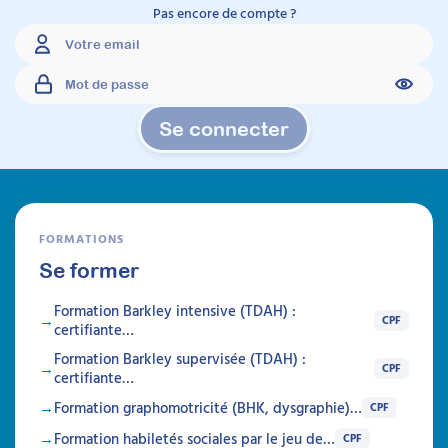
Pas encore de compte ?
PEHP Écrans :
accompagner les familles
Se connecter
vers des usages apaisés et
des règles durables
Attestation de formation
Les écrans génèrent souvent tensions et
FORMATIONS
culpabilité chez les familles, sans que le sujet
Se former
soit clairement abordé. Découvrez comment
ouvrir la discussion autrement, et
Formation Barkley intensive (TDAH) :
accompagnez efficacement les parents vers
CPF
certifiante…
des règles claires, des routines sereines et
moins de conflits au quotidien, y compris en
Formation Barkley supervisée (TDAH) :
contexte de troubles
CPF
certifiante…
neurodéveloppementaux.
Formation graphomotricité (BHK, dysgraphie)…
CPF
Prochaine session 07/09/2026
Formation habiletés sociales par le jeu de…
CPF