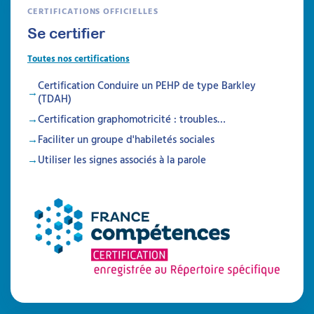
CERTIFICATIONS OFFICIELLES
Se certifier
Mettre en place des
séances
Toutes nos certifications
d’accompagnement
Certification Conduire un PEHP de type Barkley
parental après le
(TDAH)
diagnostic TSA : structurer
Certification graphomotricité : troubles…
pour mieux valoriser votre
Faciliter un groupe d'habiletés sociales
Utiliser les signes associés à la parole
psychoéducation
Attestation de formation
Apprenez à structurer une démarche claire
de psychoéducation du TSA à destination des
parents, grâce à des supports concrets et
réutilisables. Cette formation vous permettra
de proposer explicitement un
accompagnement que les familles
recherchent activement, répondant
précisément à leurs attentes dès l’annonce