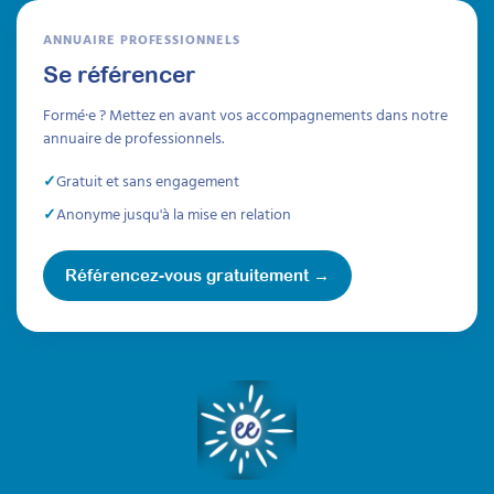
du diagnostic.
Prochaine session 26/08/2026
ANNUAIRE PROFESSIONNELS
Se référencer
Durée 15h réparties sur 4 semaines
Inscriptions ouvertes
Formé·e ? Mettez en avant vos accompagnements dans notre
annuaire de professionnels.
À découvrir
Gratuit et sans engagement
Formations
Anonyme jusqu'à la mise en relation
Référencez-vous gratuitement →