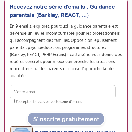
Recevez notre série d'emails
:
Guidance
parentale (Barkley, REACT, ...)
En 9 emails, explorez pourquoi la guidance parentale est
devenue un levier incontournable pour les professionnels
qui accompagnent des familles. Opposition, épuisement
parental, psychoéducation, programmes structurés
(Barkley, REACT, PEHP Écrans) : cette série vous donne des
repères concrets pour mieux comprendre les situations
rencontrées par les parents et choisir l'approche la plus
adaptée.
Conduire un PEHP de type
J'accepte de recevoir cette série d'emails
« Barkley » pour familles
d’enfants présentant un
S'inscrire gratuitement
TDAH – Pratique
supervisée
Un outil offert à la fin de la série : le pot des