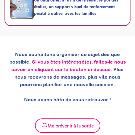
étoiles, un support visuel de renforcement
Attestation de formation
positif à utiliser avec les familles
La version supervisée de notre formation au
Programme Barkley : accompagnez une
famille avec des points réguliers avec votre
formateur, rédigez votre dossier de pratique
professionnelle tout au long du parcours et
présentez-vous au jury de certification RS
7295. La voie royale vers la certification.
Nous souhaitons organiser ce sujet dès que
Prochaine session 21/09/2026
possible.
Si vous êtes intéressé(e), faites-le nous
savoir en cliquant sur le bouton ci-dessus.
Plus
Durée 42h réparties sur 26
nous recevrons de messages, plus vite nous
semaines
pourrons planifier une nouvelle session.
Inscriptions ouvertes
Nous avons hâte de vous retrouver !
Me prévenir à la sortie