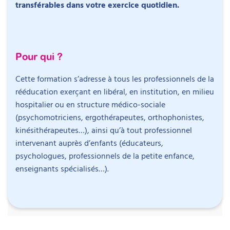
transférables dans votre exercice quotidien.
Objectifs
Pour qui ?
Intervenant
Acquérir des connaissances actualisées et
Cette formation s’adresse à tous les professionnels de la
scientifiquement rigoureuses (notamment
rééducation exerçant en libéral, en institution, en milieu
neurobiologiques) sur le lien d’attachement.
hospitalier ou en structure médico-sociale
Identifier précisément les comportements
(psychomotriciens, ergothérapeutes, orthophonistes,
Rokiyah Hosen
révélateurs de difficultés liées à l’attachement, en
kinésithérapeutes…), ainsi qu’à tout professionnel
Psychomotricienne diplômée d’État et
séance comme à domicile, et comprendre leurs
intervenant auprès d’enfants (éducateurs,
autrice
mécanismes.
psychologues, professionnels de la petite enfance,
Ajuster votre posture professionnelle en fonction
enseignants spécialisés…).
Rokiyah Hosen a obtenu le diplôme d’État de
des besoins affectifs révélés par ces
psychomotricienne en 2016, après une licence de
comportements, pour sécuriser la relation
psychologie. Elle exerce en libéral et à l’Institut de
thérapeutique et favoriser l’engagement de
la Parentalité Paris-Sénart, où elle réalise des bilans
l’enfant.
psychomoteurs et des accompagnements