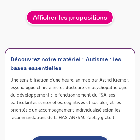
sensorielle pour renforcer
vos bilans psychomoteurs
Afficher les propositions
et développer votre activité
Profil de Dunn 2 et autres outils
Attestation de formation
En intégrant l’évaluation sensorielle à vos
Découvrez notre matériel :
bilans psychomoteurs, vous gagnez en
Autisme : les
précision clinique et adaptez efficacement
bases essentielles
vos passations de tests. Cette formation vous
permet de proposer concrètement une
Une sensibilisation d'une heure, animée par Astrid Kremer,
nouvelle prestation de bilan sensoriel, très
psychologue clinicienne et docteure en psychopathologie
demandée par les familles et les institutions,
du développement : le fonctionnement du TSA, ses
tout en enrichissant durablement votre
pratique professionnelle.
particularités sensorielles, cognitives et sociales, et les
priorités d'un accompagnement individualisé selon les
Prochaine session 05/10/2026
recommandations de la HAS-ANESM. Replay gratuit.
Durée 18h réparties sur 5 semaines
Inscriptions ouvertes