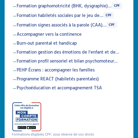
Formation graphomotricité (BHK, dysgraphie)…
CPF
Prise en charge de la
Formation habiletés sociales par le jeu de…
CPF
douleur et des soins chez la
Formation signes associés à la parole (CAA)…
CPF
personne porteuse d’un
Accompagner vers la continence
TND
Burn-out parental et handicap
Formation gestion des émotions de l'enfant et de…
Attestation de formation
Formation profil sensoriel et bilan psychomoteur…
Cette formation allie théorie et pratique pour
aider à comprendre et gérer la douleur et les
PEHP Écrans : accompagner les familles
soins chez les individus porteurs de troubles
Programme REACT (habiletés parentales)
neuro-développementaux, en favorisant
l'observation clinique et la psycho-éducation
Psychoéducation et accompagnement TSA
Durée 18h réparties sur 5 semaines
Être prévenu
Formations
Formations éligibles CPF, sous réserve de vos droits