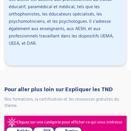
éducatif, paramédical et médical, tels que les
orthophonistes, les éducateurs spécialisés, les
Jeanne Boesinger
psychomotriciens, et les psychologues. Il s’adresse
Enseignante spécialisée et
également aux enseignants, aux AESH, et aux
neuromusicothérapeute
Objectifs
professionnels travaillant dans les dispositifs UEMA,
UEEA, et DAR.
Jeanne Boesinger est enseignante spécialisée et
Découvrir les concepts théoriques et les auteurs
titulaire d’un master de musicothérapie. Son
qui appuient l’intérêt de l’utilisation de la musique
parcours dans l’enseignement comprend
pour mieux comprendre certaines compétences.
l’accompagnement d’élèves présentant notamment
Découvrir des jeux et exercices musicaux pour
un TSA, un trouble spécifique du langage ou des
renforcer une rééducation ou aborder les
apprentissages ou un TDAH.
apprentissages scolaires.
Pour aller plus loin sur Expliquer les TND
Concevoir et mettre en place des activités
Elle s’est formée en 2019 à la neuromusicothérapie
musicales adaptées aux objectifs de prise en
Nos formations, la certification et les ressources gratuites du
auprès de l’Académie de musicothérapie
charge.
thème.
neurologique. Cette approche mobilise des
activités musicales structurées en lien avec des
Cliquez sur une catégorie pour afficher ce qui vous intéresse
objectifs cognitifs, sensoriels ou moteurs. Elle
Article
DIY
Replay