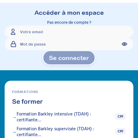
Durée 15h réparties sur 4 semaines
Inscriptions ouvertes
Accéder à mon espace
Pas encore de compte ?
À découvrir
Formations
Se connecter
FORMATIONS
Se former
Formation Barkley intensive (TDAH) :
CPF
certifiante…
Formation Barkley supervisée (TDAH) :
CPF
certifiante…