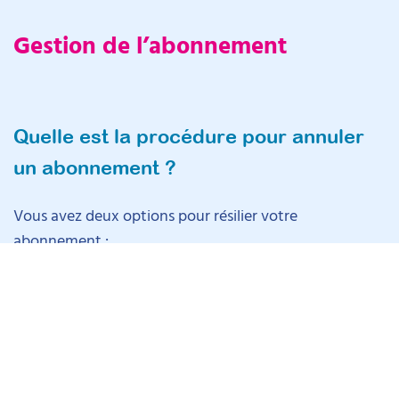
Gestion de l’abonnement
Quelle est la procédure pour annuler
un abonnement ?
Vous avez deux options pour résilier votre
abonnement :
Auto-gestion via Stripe
: Vous pouvez gérer votre
abonnement directement via les emails que vous avez
reçus de Stripe lors de votre souscription. Cherchez un
email de Stripe contenant un lien pour gérer votre
abonnement, et suivez les instructions pour le résilier.
Contacter notre service client
: Si vous préférez ou si