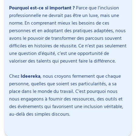
sociale, il intervient aussi sur l’organisation des
personnes autistes sans déficience intellectuelle
12h30 – 13h30 : Pause déjeuner
Pourquoi est-ce si important ?
Parce que l’inclusion
services et la prévention des ruptures de parcours.
:
professionnelle ne devrait pas être un luxe, mais une
Ses interventions abordent notamment la pair-
Comprendre les obstacles spécifiques
norme. En comprenant mieux les besoins de ces
13h30 – 14h30 : Accéder à l’emploi
aidance et l’articulation entre savoirs
rencontrés par ces personnes dans l’accès et
personnes et en adoptant des pratiques adaptées, nous
professionnels et expérientiels.
le maintien à l’emploi.
avons le pouvoir de transformer des parcours souvent
Objectif
: Cette intervention se concentre sur
Appréhender les particularités sensorielles et
difficiles en histoires de réussite. Ce n’est pas seulement
l’accompagnement des personnes autistes dans
comportementales impactant leur vie
une question d’équité, c’est une opportunité de
leur recherche d’emploi : de la rédaction de CV à la
professionnelle.
valoriser des talents qui peuvent faire la différence.
préparation aux entretiens d’embauche, avec un
Partager des outils et techniques pratiques :
focus sur les bonnes pratiques de recrutement.
Découvrir des méthodes pour évaluer et
Chez
Ideereka
, nous croyons fermement que chaque
Contenu
:
guider les aspirations professionnelles des
personne, quelles que soient ses particularités, a sa
Rédaction de CV et lettres de motivation
Romain Taton
personnes autistes.
place dans le monde du travail. C’est pourquoi nous
adaptés.
Psychologue, sexologue et docteur en
Explorer des stratégies pour adapter
nous engageons à fournir des ressources, des outils et
Techniques de recherche d’emploi : jobboards,
psychologie
l’environnement de travail aux besoins
des événements qui favorisent une inclusion véritable,
candidatures spontanées.
spécifiques des employés autistes.
au-delà des simples discours.
Préparation aux entretiens d’embauche : jeux
Romain Taton est psychologue, sexologue et
Faciliter l’accompagnement et l’inclusion
de rôle, méthode STAR.
docteur en psychologie. Il exerce comme
professionnelle :
Mise en lien avec la structure d’accueil et suivi
psychologue coordinateur de la recherche au
Clarifier les rôles et responsabilités des