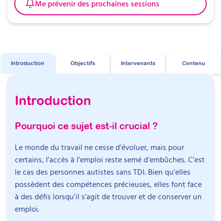
Me prévenir des prochaines sessions
11h30 – 11h45 : Pause
11h45 – 12h30 : Législation et dispositifs : Faciliter
l’accès à l’emploi pour les personnes autistes
Matthieu Hiltenbrand
Introduction
Objectifs
Intervenants
Contenu
Éducateur spécialisé et pair-aidant
Objectif
: Cette session permettra aux participants
de comprendre les lois clés qui encadrent
Matthieu Hiltenbrand est éducateur spécialisé au
Introduction
l’insertion professionnelle des personnes autistes
sein de l’Équipe mobile autisme 67. Il accompagne
et de découvrir l’ensemble des dispositifs
des adultes autistes et les professionnels qui
disponibles pour soutenir leur accès et maintien
Pourquoi ce sujet est-il crucial ?
interviennent dans leur parcours. Il est également
dans l’emploi.
pair-aidant en lien avec son expérience du TSA et
Le monde du travail ne cesse d’évoluer, mais pour
Contenu
:
du TDAH.
certains, l’accès à l’emploi reste semé d’embûches. C’est
Les grandes lois concernant l’insertion
le cas des personnes autistes sans TDI. Bien qu’elles
professionnelle
Il est formé aux thérapies comportementales et
possèdent des compétences précieuses, elles font face
Les différentes structures accompagnant
cognitives et à l’ACT. Titulaire du CAFDES, certificat
Objectifs
à des défis lorsqu’il s’agit de trouver et de conserver un
l’accès à l’emploi
d’aptitude aux fonctions de directeur
emploi.
Les dispositifs spécifiques à solliciter
d’établissement ou de service d’intervention
Sensibiliser aux défis professionnels des