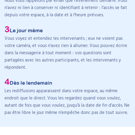
Nous vous rappelons par email que l'événement démarre. Vous
personnes autistes, les pratiques de recrutement et
Évaluation individuelle pour des objectifs
n'avez ni lien à conserver ni identifiant à retenir : l'accès se fait
l’évolution des organisations.
sociaux personnalisés.
depuis votre espace, à la date et à l'heure prévues.
Relier les compétences sociales au projet
professionnel.
Le jour même
16h45 – 17h00 : Pause
Vous voyez et entendez les intervenants ; eux ne voient pas
votre caméra, et vous n'avez rien à allumer. Vous pouvez écrire
dans la messagerie à tout moment : vos questions sont
17h00 – 18h00 : Mieux comprendre les particularités
Franck Dunas
partagées avec les autres participants, et les intervenants y
sensorielles pour une meilleure adaptation de
Musicien, comédien et vulgarisateur
répondent.
l’environnement de travail
scientifique
Dès le lendemain
Objectif
: Cette session aborde les particularités
Franck Dunas est musicien, auteur-compositeur,
Les rediffusions apparaissent dans votre espace, au même
sensorielles des personnes autistes et propose des
arrangeur et comédien. Son parcours artistique
endroit que le direct. Vous les regardez quand vous voulez,
stratégies d’aménagement de l’environnement de
comprend la création d’albums, l’écriture et
autant de fois que vous voulez, jusqu'à la date de fin d'accès. Ne
travail pour améliorer leur bien-être professionnel.
l’interprétation de pièces de théâtre ainsi que la
pas être libre le jour même n'empêche donc pas de tout suivre.
Contenu
:
réalisation d’un spectacle en solo.
Impact des particularités sensorielles sur
l’environnement de travail.
Il mène parallèlement des activités de vulgarisation