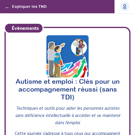
Expliquer les TND
Évènements
Intervenant
s
Autisme et emploi : Clés pour un
accompagnement réussi (sans
Chloé Schmidt-Dhonneur
TDI)
Docteure en sciences de l’éducation et
Techniques et outils pour aider les personnes autistes
orthopédagogue
Programme de la journée
sans déficience intellectuelle à accéder et se maintenir
dans l'emploi.
Chloé Schmidt-Dhonneur a obtenu en 2025 un
8h45 – Introduction (15 minutes)
doctorat en sciences de l’éducation. Son parcours
Cette journée s'adresse à tous ceux qui accompagnent