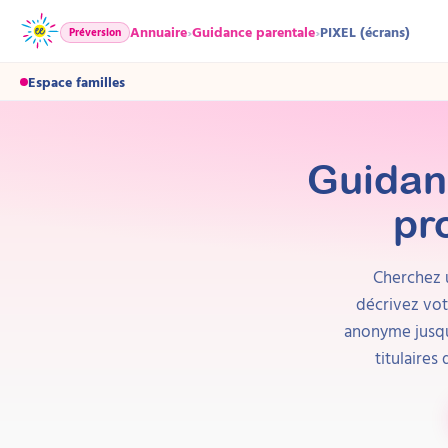
Annuaire
›
Guidance parentale
›
PIXEL (écrans)
Préversion
Espace familles
Guidanc
pr
Cherchez u
décrivez vot
anonyme jusqu'
titulaires