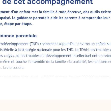
s de cet accompagnement
ent d’un enfant met la famille à rude épreuve, des outils exist
apaisé. La guidance parentale aide les parents à comprendre leur 
e, étape par étape.
idance parentale
rodéveloppement (TND) concernent aujourd’hui environ un enfant sur 
stérielle à la stratégie nationale pour les TND. Le TDAH, les troubles
bles « dys » ou les troubles du développement intellectuel ont un ret
-même et touche l’ensemble de la famille : la scolarité, les relations e
, la vie sociale.
 quotidien pèse lourd. La DREES recense environ 290 000 ménages
tion de l’enfant handicapé, et 21 % des mères d’enfants bénéficiaires
rer cet accompagnement, contre 8 % des autres mères. Les études int
valence de l’épuisement parental (burnout parental) d’au moins 5 
ns, un taux majoré dans les familles confrontées à un TND. Non pris e
uire à un épuisement durable et accentuer les difficultés de l’enfant