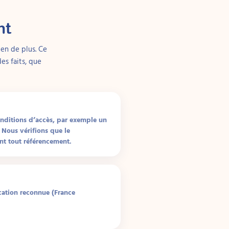
 pour souffler.
nt
s (PEHP)
 structuré qui vise
ien de plus. Ce
ant. Il se distingue
es faits, que
ement établis, qui
e consacrée à un
 (une sorte
nditions d’accès, par exemple un
de mesurer les
 Nous vérifions que le
es et la
ant tout référencement.
soins.
s comportements
ication reconnue (France
s, qui deviennent