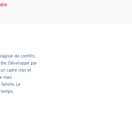
aire
.
'agisse de conflits
rôle. Développé par
 un cadre clair et
re mais
famille. Le
e temps.