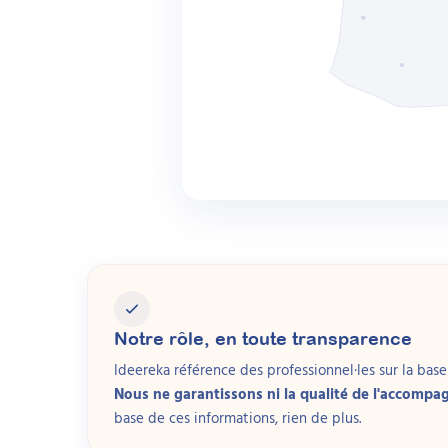
Dans toutes ces con
complément des int
Comment ça a
La guidance parenta
d’encouragement, ge
parents progressent 
l’adoption au quoti
Les bénéfices observ
une meilleure qualit
L’accompagnement de
rompt le sentiment 
Notre rôle, en toute transparence
se maintiennent dan
Ideereka référence des professionnel·les sur la base d
contexte scolaire.
Nous ne garantissons ni la qualité de l'accompa
base de ces informations, rien de plus.