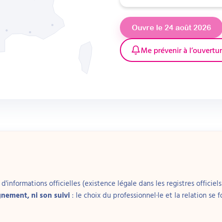
figurations, le renforcement des compétences parentales est un levier
Ouvre le 24 août 2026
erventions menées directement auprès de l’enfant.
Me prévenir à l’ouvertu
ide
le apporte aux familles des outils concrets et directement applicabl
stion des émotions, structuration du cadre, communication apaisée av
dans la compréhension et l’acceptation des difficultés de leur enfant,
dien des stratégies proposées.
és par les professionnels et rapportés par les familles incluent une r
é de vie familiale, et le retour de moments simples comme les sorties
vient aussi un lieu ressource où les parents peuvent échanger et pa
d’isolement souvent présent dans ces situations. Les effets document
s la durée et se généralisent au-delà de l’enfant accompagné, à la f
'informations officielles (existence légale dans les registres officiels 
gnement, ni son suivi
: le choix du professionnel·le et la relation se 