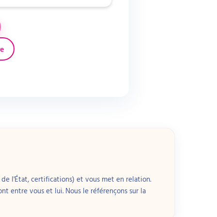
 essentiel, en
re
es : techniques
ec l’enfant. Les
 ce qui facilite
éduction des crises,
 en famille.
rtager, ce qui
és par la recherche
ratrie comme au
de l'État, certifications) et vous met en relation.
font entre vous et lui. Nous le référençons sur la