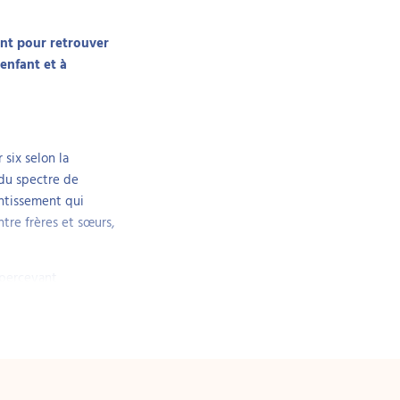
ent pour retrouver
enfant et à
six selon la
 du spectre de
entissement qui
ntre frères et sœurs,
 percevant
 se déclarent
ernationales
% dans les
n charge, ce stress
. La guidance