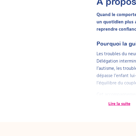
À propo
Quand le comportem
un quotidien plus 
reprendre confianc
Pourquoi la gu
Les troubles du neu
Délégation intermini
l’autisme, les trou
dépasse l’enfant lui
l’équilibre du couple
Cet accompagnement
l’Allocation d’éduca
Lire la suite
inactives pour assu
documentent une pré
échantillons europée
chronique peut cond