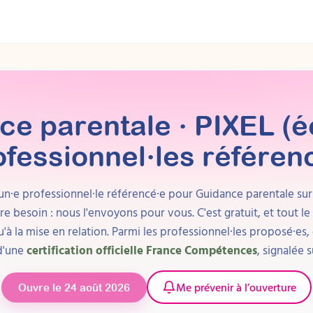
e parentale · PIXEL (é
ofessionnel·les référen
n·e professionnel·le référencé·e pour
Guidance parentale
sur
re besoin : nous l'envoyons pour vous. C'est gratuit, et tout l
à la mise en relation.
Parmi les professionnel·les proposé·es, 
 d'une
certification officielle France Compétences
, signalée s
Me prévenir à l’ouverture
Ouvre le 24 août 2026