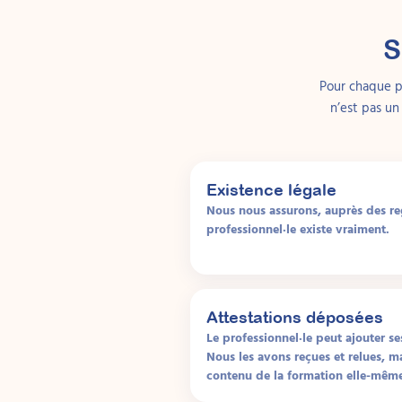
parentale répond pr
S
Ce qu’est un 
Un programme d’ent
Pour chaque pr
à renforcer les com
n’est pas un
d’un simple échange
aident à maintenir l
Concrètement, un P
Existence légale
thème prévu à l’avan
Nous nous assurons, auprès des regi
d’exercices) permet
professionnel·le existe vraiment.
progrès. Le format e
reconnaissance parta
Tous les PEHP repose
Attestations déposées
La gestion des c
Le professionnel·le peut ajouter se
attendus et cess
Nous les avons reçues et relues, m
contenu de la formation elle-mêm
L’apprentissage 
des modèles lors