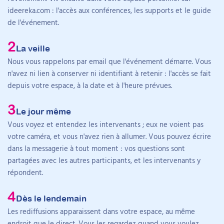
ideereka.com : l'accès aux conférences, les supports et le guide
Line Perrin a obtenu le certificat de capacité
de l'événement.
Comprendre la nature de la colère
d’orthophoniste à l’Université Claude-Bernard Lyon
Apprendre à reconnaître et gérer les déclencheurs
1 en 2004, puis une licence et un master 1 en
Développer des stratégies de gestion de la colère
La veille
sciences du langage. Elle a exercé en cabinet
Améliorer la communication interpersonnelle
Nous vous rappelons par email que l'événement démarre. Vous
libéral, dans des hôpitaux, des centres de
Renforcer l’estime de soi et la confiance en soi
n'avez ni lien à conserver ni identifiant à retenir : l'accès se fait
rééducation, des IME, des SESSAD et des
depuis votre espace, à la date et à l'heure prévues.
établissements accompagnant des personnes
Jeudi 11 juillet 2024 : 3ème
présentant un polyhandicap.
Le jour même
après-midi 🌞
Vous voyez et entendez les intervenants ; eux ne voient pas
Son activité comprend l’évaluation orthophonique,
votre caméra, et vous n'avez rien à allumer. Vous pouvez écrire
l’accompagnement des équipes et la conduite de
dans la messagerie à tout moment : vos questions sont
projets de communication alternative et améliorée.
13h15 – 13h30 :
partagées avec les autres participants, et les intervenants y
Elle encadre également des mémoires
répondent.
Ouverture de cette deuxième après-midi
universitaires, participe à ISAAC Francophone et a
créé CAAPratik, un site de ressources consacré à la
13h30 – 15h00 :
Dès le lendemain
CAA.
Les rediffusions apparaissent dans votre espace, au même
Les émotions en mouvement et en
endroit que le direct. Vous les regardez quand vous voulez,