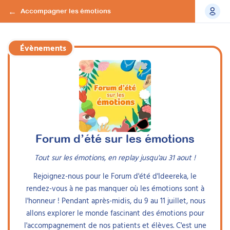
Accompagner les émotions
Découvrez comment les émotions interagissent avec le
corps et l’esprit, affectant tout, de la réponse
immunitaire à la santé mentale et obtenez une meilleure
Évènements
compréhension des émotions dans le contexte de la
santé.
Chloé Schmidt-Dhonneur
Docteure en sciences de l’éducation et
Contenu :
orthopédagogue
Définition physiologique des émotions
Chloé Schmidt-Dhonneur a obtenu en 2025 un
Rôle des hormones et du système nerveux
Forum d’été sur les émotions
doctorat en sciences de l’éducation. Son parcours
Impact des émotions sur la santé physique et
comprend un master en sciences de l’éducation, un
Tout sur les émotions, en replay jusqu'au 31 aout !
mentale
DU Autisme, un DU Droit-Handicap et un DIU TDAH.
Influence sur le comportement et risques de
Rejoignez-nous pour le Forum d'été d'Ideereka, le
dépendances
rendez-vous à ne pas manquer où les émotions sont à
Elle exerce en cabinet libéral, où elle accompagne
Techniques de gestion émotionnelle :TCC, ACT,
l'honneur ! Pendant après-midis, du 9 au 11 juillet, nous
des enfants, des adolescents et leurs familles, et
Cohérence cardiaque
allons explorer le monde fascinant des émotions pour
assure des activités de supervision et de formation.
l'accompagnement de nos patients et élèves. C'est une