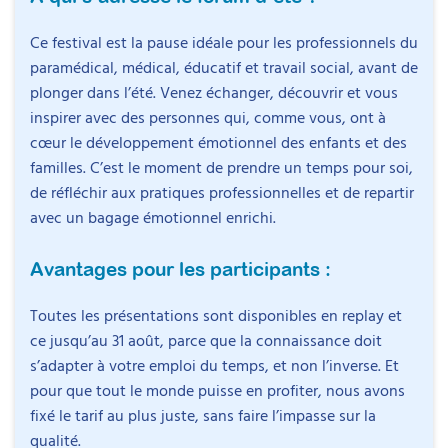
Handicap Intellectuel et gestion des
Ce festival est la pause idéale pour les professionnels du
émotions avec Romain Taton
paramédical, médical, éducatif et travail social, avant de
Découvrez les approches pour la gestion et la
plonger dans l’été. Venez échanger, découvrir et vous
Johanna Hiltenbrand
régulation des émotions chez les personnes avec
inspirer avec des personnes qui, comme vous, ont à
Infirmière diplômée d’État
Trouble du Développement Intellectuel (TDI). Cette
cœur le développement émotionnel des enfants et des
session explore les dernières connaissances sur les
familles. C’est le moment de prendre un temps pour soi,
Johanna Hiltenbrand a obtenu le diplôme d’État
mécanismes émotionnels et leur interaction avec le TDI,
de réfléchir aux pratiques professionnelles et de repartir
d’infirmière en 2015. Après une expérience en soins
offrant aux professionnels des outils concrets pour
avec un bagage émotionnel enrichi.
palliatifs, elle exerce en libéral depuis 2018 et
évaluer, intervenir, et transmettre les stratégies
comme infirmière libérale titulaire depuis 2020. Son
adaptées.
Avantages pour les participants :
Objectifs
activité comprend des soins techniques, la
coordination avec d’autres professionnels et
Contenu :
Toutes les présentations sont disponibles en replay et
Approfondir la compréhension des émotions :
l’accompagnement de patients en situation de
ce jusqu’au 31 août, parce que la connaissance doit
Équiper les participants de connaissances sur la
handicap.
Fondamentaux des émotions et du TDI
s’adapter à votre emploi du temps, et non l’inverse. Et
nature des émotions, leur fonctionnement et leur
Définitions et mécanismes
pour que tout le monde puisse en profiter, nous avons
impact sur le comportement humain, afin de
Elle est titulaire d’un DU de micronutrition, d’un DIU
Profil TDI
fixé le tarif au plus juste, sans faire l’impasse sur la
naviguer avec perspicacité dans les interactions
consacré à la douleur et d’un master 1 de
Stratégies pratiques pour la gestion des émotions
qualité.