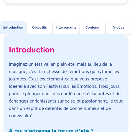
Importance des émotions dans le développement
d’adultes autistes et coanime des groupes
psychomoteur
d’entraînement aux habiletés sociales. Il réalise
Soutien des apprentissages, développement du
également des conférences et des actions de
langage
sensibilisation auprès de professionnels, de familles
Introduction
Objectifs
Intervenants
Contenu
Vidéos
Gestion du stress et régulation émotionnelle
et d’établissements. Il est l’auteur du
Guide de
Impact des écrans sur les compétences
survie de la personne autiste
et du blog
émotionnelles
Aspieconseil.
Introduction
Rôle des parents et professionnels
Son parcours comprend une certification
Imaginez un festival en plein été, mais au lieu de la
Mercredi 10 juillet 2024 :
universitaire consacrée aux connaissances
musique, c’est la richesse des émotions qui rythme les
fondamentales sur l’autisme, ainsi que des
journées. C’est exactement ce que vous propose
2ème après-midi 🌞
formations à l’ABA, à la socialisation, à la
Ideereka avec son Festival sur les Émotions. Trois jours
prévention et gestion des crises et aux profils
pour se plonger dans des conférences éclairantes et des
sensoriels. Il participe également à des groupes de
échanges enrichissants sur ce sujet passionnant, le tout
13h15 – 13h30 :
travail et à des activités associatives consacrés à
dans un esprit de détente, de bonne humeur et de
Ouverture de cette deuxième après-midi
l’autisme.
convivialité.
13h30 – 15h00 :
A qui s’adresse le forum d’été ?