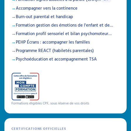
apprentissages, l’autonomie, les émotions, la
Accompagner vers la continence
sensorialité et l’accompagnement dans la vie
Burn-out parental et handicap
quotidienne.
Formation gestion des émotions de l'enfant et de…
Formation profil sensoriel et bilan psychomoteur…
PEHP Écrans : accompagner les familles
Programme REACT (habiletés parentales)
Psychoéducation et accompagnement TSA
Formations éligibles CPF, sous réserve de vos droits
CERTIFICATIONS OFFICIELLES