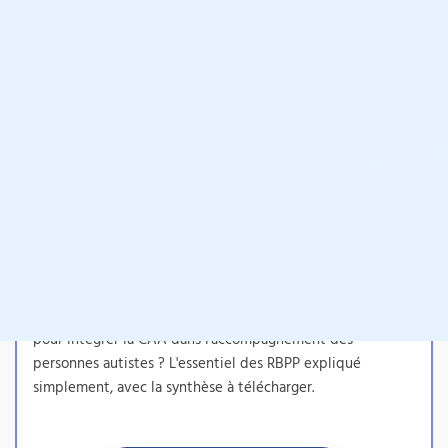
Découvrez notre matériel :
Les principales
RBPP liées à la CAA
Quelles recommandations de la Haute Autorité de Santé
pour intégrer la CAA dans l'accompagnement des
personnes autistes ? L'essentiel des RBPP expliqué
simplement, avec la synthèse à télécharger.