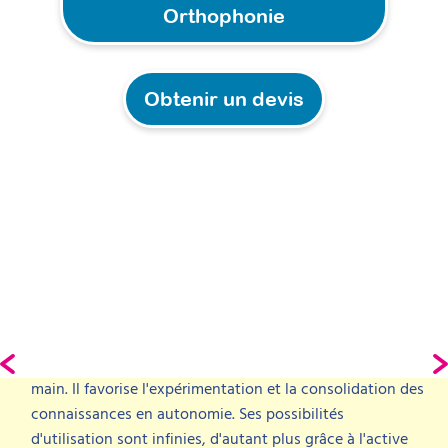
Orthophonie
Obtenir un devis
JBOrtho
M
« Totemigo est mon matériel coup de cœur. C'est un
«
outil innovant, polyvalent qui est très apprécié des
patients pour ses belles couleurs et sa facilité de prise en
i
main. Il favorise l'expérimentation et la consolidation des
m
connaissances en autonomie. Ses possibilités
p
d'utilisation sont infinies, d'autant plus grâce à l'active