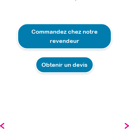
Commandez chez notre
revendeur
Obtenir un devis
"Avec mon fils autiste pour développer son vocabulaire."
"
b
P