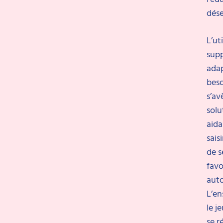
dés
L’ut
supp
adap
beso
s’av
solu
aida
sais
de s
favo
aut
L’e
le j
se r