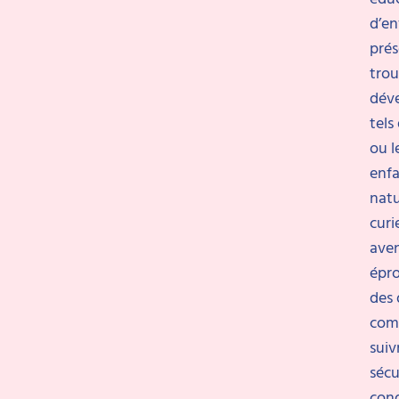
d’en
prés
trou
dév
tels
ou l
enfa
nat
curi
aven
épr
des 
com
suiv
sécu
cond