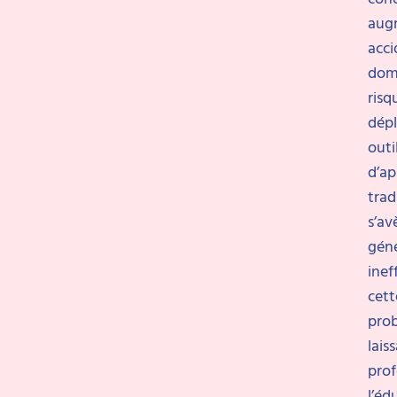
aug
acci
dome
risq
dépl
outi
d’ap
trad
s’av
gén
inef
cett
pro
lais
prof
l’éd