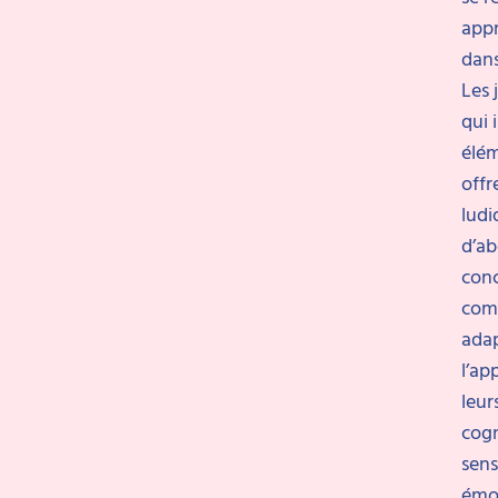
appr
dans
Les 
qui 
élém
off
ludi
d’ab
con
com
ada
l’ap
leur
cogn
sens
émot