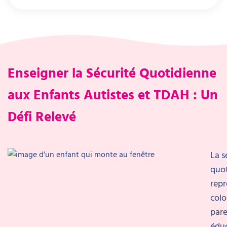
Enseigner la Sécurité Quotidienne
aux Enfants Autistes et TDAH : Un
Défi Relevé
La s
quo
repr
colo
pare
édu