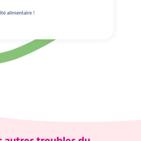
ité alimentaire
!
s autres troubles du