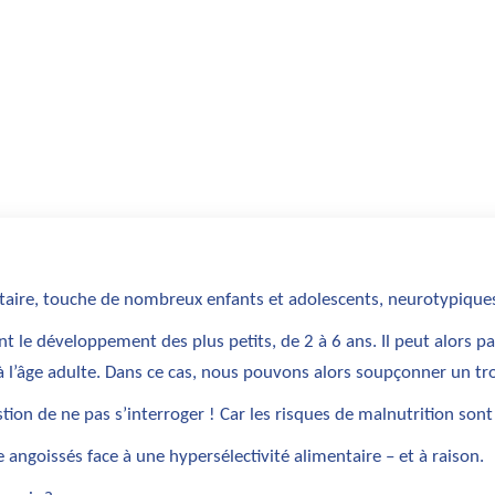
taire
, touche de nombreux enfants
et adolescents
, neurotypiqu
le développement des plus petits, de 2 à 6 ans. Il peut alors pa
à l’âge adulte
. Dans ce cas, nous pouvons alors soupçonner un
tr
stion de ne pas s’interroger ! Car les
risques de malnutrition
sont 
e angoissés face à une
hypersélectivité alimentaire –
et à raison.